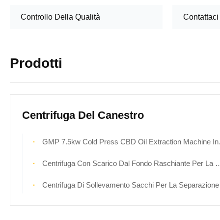
Controllo Della Qualità
Contattaci
Prodotti
Centrifuga Del Canestro
GMP 7.5kw Cold Press CBD Oil Extraction Machine Inverter Avvio
Centrifuga Con Scarico Dal Fondo Raschiante Per La Disidratazione Dei Cristalli Di Sale Del Fertilizzante
Centrifuga Di Sollevamento Sacchi Per La Separazione Intermedia Farmaceutica