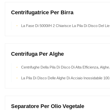
Centrifugatrice Per Birra
La Fase Di 5000l/H 2 Chiarisce La Pila Di Disco Del Lievito Della Birra Centrifuga La Struttura Verticale
Centrifuga Per Alghe​
Centrifughe Della Pila Di Disco Di Alta Efficienza, Alghe Automatiche Che Asciugano Separatore
La Pila Di Disco Delle Alghe Di Acciaio Inossidabile 10000l/H Centrifuga Lo Scarico Variabile Della Capacità
Separatore Per Olio Vegetale​