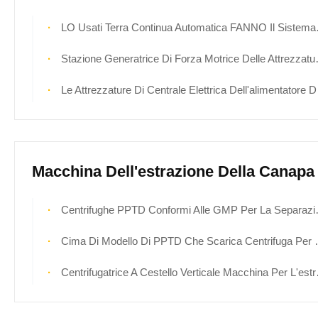
LO Usati Terra Continua Automatica FANNO Il Sistema Di Trattamento Utilizzato Nel Processo Delle Attrezzature Di Centrale Elettrica
Stazione Generatrice Di Forza Motrice Delle Attrezzature Di Centrale Elettrica Del Modulo Di Trattamento Di HFO
Le Attrezzature Di Centrale Elettrica Dell'alimentatore Dell'olio Forniscono Gli Scivoli Del Trattamento Del Gasolio Del Modulo
Macchina Dell'estrazione Della Canapa
Centrifughe PPTD Conformi Alle GMP Per La Separazione Di API Ad Alta Purezza E Di Intermedi Farmaceutici
Cima Di Modello Di PPTD Che Scarica Centrifuga Per Il Lavaggio Al Suolo Della Pianta Con L'alcool
Centrifugatrice A Cestello Verticale Macchina Per L'estrazione Di Olio Di CBD Alta Efficienza