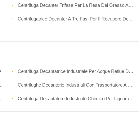
Centrifuga Decanter Trifase Per La Resa Del Grasso Animale
Centrifugatrice Decanter A Tre Fasi Per Il Recupero Dell'olio Di Germi Di Mais
D
Centrifuga Decantatrice Industriale Per Acque Reflue Di Minerali Abrasivi
Centrifughe Decanterie Industriali Con Trasportatore A Rotolo Protetto Dall'usura
Centrifuga Decantatore Industriale Chimico Per Liquami Di Processo