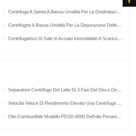
Centrifuga A Spinta A Bassa Umidità Per La Disidratazione Del Sale
Centrifughe A Bassa Umidità Per La Depurazione Delle Ceneri Di Soda
Centrifugatrice Di Sale In Acciaio Inossidabile A Scarico Automatico Per Fabbriche Di Produzione Di Sale
Separatore Centrifugo Del Latte Di 3 Fasi Del Disco Della Centrifuga Del Latte Del Separatore Automatico Della Materia Grassa
Velocità Veloce Di Rendimento Elevato Una Centrifuga Di 3 Fasi Per Olio Di Cocco Vergine
Olio Combustibile Modello PDSD-8000 Dell'olio Pesante Del Separatore Della Centrifuga Del Disco Della Centrifuga Ad Alta Velocità Di 3 Fasi