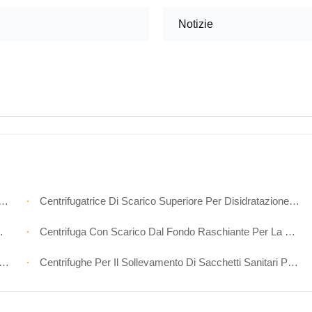
Notizie
Centrifugatrice Di Scarico Superiore Per Disidratazione Da Precipitazione Di Estratti Di Erbe
Centrifuga Con Scarico Dal Fondo Raschiante Per La Disidratazione Dei Cristalli Chimici
Centrifughe Per Il Sollevamento Di Sacchetti Sanitari Per La Deidratazione Dello Zucchero O Dello Amido