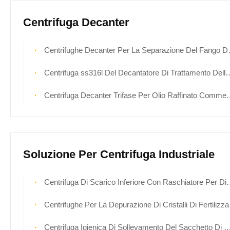
Centrifuga Decanter
Centrifughe Decanter Per La Separazione Del Fango Da Letame
Centrifuga ss316l Del Decantatore Di Trattamento Delle Acque Per L'amido Di Mais Del Grano
Centrifuga Decanter Trifase Per Olio Raffinato Commestibile
Soluzione Per Centrifuga Industriale
Centrifuga Di Scarico Inferiore Con Raschiatore Per Disidratazione Dei Cristalli Chimici
Centrifughe Per La Depurazione Di Cristalli Di Fertilizzante
Centrifuga Igienica Di Sollevamento Del Sacchetto Di Recupero Dei Cristalli In Lotti