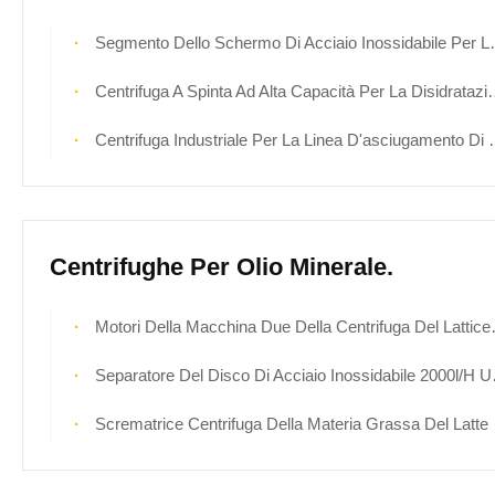
Segmento Dello Schermo Di Acciaio Inossidabile Per La Centrifuga Ferrum Dello Spingitoio
Centrifuga A Spinta Ad Alta Capacità Per La Disidratazione Del Solfato Di Sodio
Centrifuga Industriale Per La Linea D'asciugamento Di Produzione Di Sale Del Fiocco Di Neve Del Sale
Centrifughe Per Olio Minerale.
Motori Della Macchina Due Della Centrifuga Del Lattice Di Concentrazione Di ss316l 7280rpm
Separatore Del Disco Di Acciaio Inossidabile 2000l/H Una Centrifuga Di 3 Fasi Per La Raffineria Di Petrolio
Scrematrice Centrifuga Della Materia Grassa Del Latte Della Pila Di Disco Della Centrifuga Di 3 Fasi