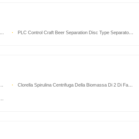
PLC Control Craft Beer Separation Disc Type Separator Con Consigli Di Mantenimento Della Pressione
Clorella Spirulina Centrifuga Della Biomassa Di 2 Di Fase Di Disco Della Pila Alghe Della Centrifuga