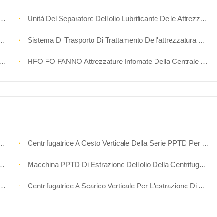
Unità Del Separatore Dell'olio Lubrificante Delle Attrezzature Di Centrale Elettrica Del Sistema Di Depurazione Di Olio
Sistema Di Trasporto Di Trattamento Dell'attrezzatura Di Centrale Elettrica Di Uso Dell'isolotto HFO
HFO FO FANNO Attrezzature Infornate Della Centrale Elettrica Con I Vari Moduli
Centrifugatrice A Cesto Verticale Della Serie PPTD Per L'estrazione Di Alcol
Macchina PPTD Di Estrazione Dell'olio Della Centrifuga CBD Del Canestro Dell'estrazione Dell'etanolo Dell'olio Di CBD
Centrifugatrice A Scarico Verticale Per L'estrazione Di Alcol