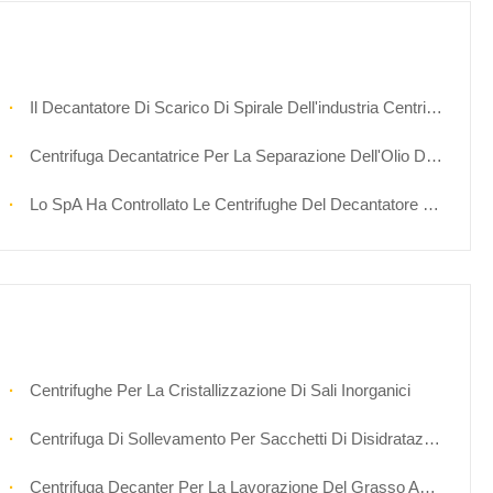
Il Decantatore Di Scarico Di Spirale Dell'industria Centrifuga La Centrifuga Del Decantatore Del Fango Della Latteria
Centrifuga Decantatrice Per La Separazione Dell'Olio Di Girasole
Lo SpA Ha Controllato Le Centrifughe Del Decantatore Di Servizio Continuo Per La Separazione Dell'olio Di Pesce
Centrifughe Per La Cristallizzazione Di Sali Inorganici
Centrifuga Di Sollevamento Per Sacchetti Di Disidratazione Dei Cristalli Per Uso Alimentare
Centrifuga Decanter Per La Lavorazione Del Grasso Animale