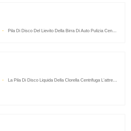
Pila Di Disco Del Lievito Della Birra Di Auto Pulizia Centrifuga Il Separatore Per Chiarimento
La Pila Di Disco Liquida Della Clorella Centrifuga L'attrezzatura Di Concentrazione Per La Fase Delle Alghe 2