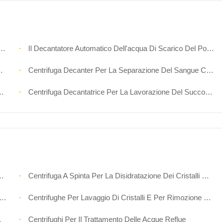
Il Decantatore Automatico Dell'acqua Di Scarico Del Pollame Centrifuga La Struttura Orizzontale
Centrifuga Decanter Per La Separazione Del Sangue Coagulato
Centrifuga Decantatrice Per La Lavorazione Del Succo Di Limone
Centrifuga A Spinta Per La Disidratazione Dei Cristalli Chimici
Centrifughe Per Lavaggio Di Cristalli E Per Rimozione Di Liquore Materno
Centrifughi Per Il Trattamento Delle Acque Reflue