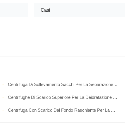
Casi
Centrifuga Di Sollevamento Sacchi Per La Separazione Dei Cristalli Di Zucchero Speciali
Centrifughe Di Scarico Superiore Per La Deidratazione Dei Cristalli Degli Additivi Alimentari
Centrifuga Con Scarico Dal Fondo Raschiante Per La Disidratazione Del Sale Cristallizzato MVR