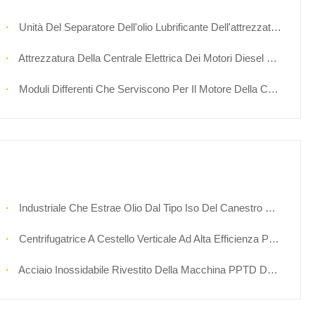
Unità Del Separatore Dell'olio Lubrificante Dell'attrezzatura Della Centrale Elettrica Di Trattamento Dell'olio Lubrificante
Attrezzatura Della Centrale Elettrica Dei Motori Diesel Per La Centrale Elettrica
Moduli Differenti Che Serviscono Per Il Motore Della Conduttura Delle Attrezzature Di Centrale Elettrica
Industriale Che Estrae Olio Dal Tipo Iso Del Canestro Delle Piante Dell'attrezzatura Della Centrifuga
Centrifugatrice A Cestello Verticale Ad Alta Efficienza Per L'estrazione Di Etanolo Da Olio Di CBD
Acciaio Inossidabile Rivestito Della Macchina PPTD Dell'estrazione Dell'etanolo Di Controllo Dello SpA Di Bassa Temperatura