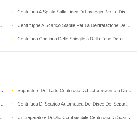
Centrifuga A Spinta Sulla Linea Di Lavaggio Per La Disidratazione Del Sale Marino
Centrifughe A Scarico Stabile Per La Deidratazione Del Solfato Di Ammonio
Centrifuga Continua Dello Spingitoio Della Fase Della Macchina Della Centrifuga Del Sale Della Larga Scala Doppia
Separatore Del Latte Centrifuga Del Latte Scremato Della Pila Di Disco Della Centrifuga Di 3 Fasi
Centrifuga Di Scarico Automatica Del Disco Del Separatore Di Acqua Dell'olio Della Centrifuga Di 3 Fasi
Un Separatore Di Olio Combustibile Centrifugo Di Scarico Pieno Automatico Di 3 Fasi Della Peonia