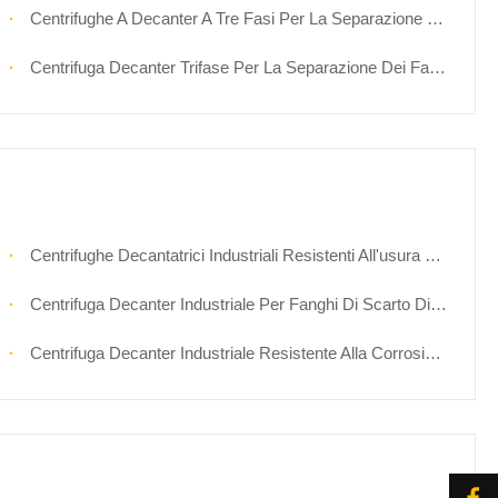
Centrifughe A Decanter A Tre Fasi Per La Separazione Olio-Acqua-Solido
Centrifuga Decanter Trifase Per La Separazione Dei Fanghi Oleosi Di Lecitina
Centrifughe Decantatrici Industriali Resistenti All'usura Per Fanghi Abrasivi
Centrifuga Decanter Industriale Per Fanghi Di Scarto Di Impianti Chimici
Centrifuga Decanter Industriale Resistente Alla Corrosione Per Rifiuti Pericolosi