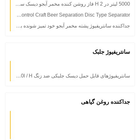
5000 لیتر در H 2 فاز روشن کننده مخمر آبجو دیسک سانتریفیوژ ساختار عمودی
PLC Control Craft Beer Separation Disc Type Separator با توصیه های حفظ فشار
جداکننده سانتریفیوژ پشته مخمر آبجو خود تمیز شونده برای شفاف سازی
سانتریفیوژ جلبک
سانتریفیوژهای قابل حمل دیسک جلبکی ضد زنگ 10000l / H تخلیه ظرفیت متغیر
جداکننده روغن گیاهی​