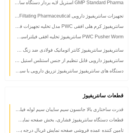
GMP Standard Pharma استریل لایه بردار دستگاه سانتریفیوژ از طریق نوع
تجهیزات سانتریفیوژ دارویی PWC Pusher Horizontal Spiral Decharging Filtating Pharmaceutical سانتریفیوژ
سانتریفیوژ کرم هلی افقی PWC مدل تخلیه تجهیزات فیلتر
PWC Pusher Worm سانتریفیوژ تخلیه افقی فیلتراسیون ماشین آلات دارویی
سانتریفیوژ سانتریفیوژ کانتر اتوماتیک فولادی ضد زنگ مورد استفاده در زمینه دارویی
سانتریفیوژ دارویی قابل تنظیم از جنس استنلس استیل PBL برای دستگاه استخراج مواد شیمیایی
دستگاه های سانتریفیوژ سانتریفیوژ تزریق دارویی با سیستم دنده دنده ای
قطعات سانتریفیوژ
قدرت ساختاری بالا جانسون سیم سایبان سیم لوله فیلتر کردن سوراخ داخلی برای آب فیلتر
قطعات دستگاه سانتریفیوژ فشاری، بخش صفحه نمایش غربال
تامین کننده عمده فروشی صفحه نمایش غربال درجه برتر برای Pusher Centrifuge OEM