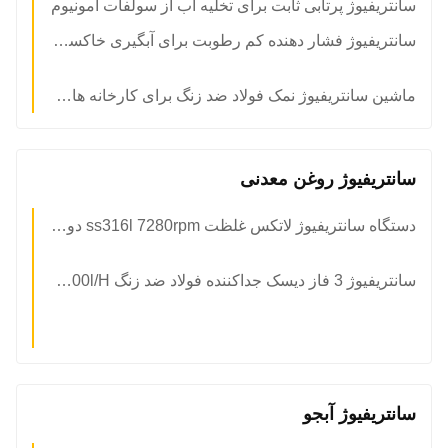
سانتریفیوژ پرتابی ثابت برای تخلیه آب از سولفات آمونیوم
سانتریفیوژ فشار دهنده کم رطوبت برای آبگیری خاکستر سودا
ماشین سانتریفیوژ نمک فولاد ضد زنگ برای کارخانه های تولید نمک
سانتریفیوژ روغن معدنی​
دستگاه سانتریفیوژ لاتکس غلظت ss316l 7280rpm دو موتور
سانتریفیوژ 3 فاز دیسک جداکننده فولاد ضد زنگ 2000l/H برای پالایشگاه نفت
سانتریفیوژ آبجو