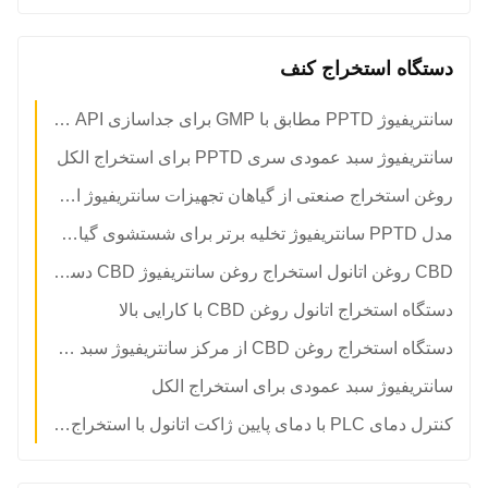
دستگاه استخراج کنف
سانتریفیوژ PPTD مطابق با GMP برای جداسازی API با خلوص بالا و واسطه‌های دارویی
سانتریفیوژ سبد عمودی سری PPTD برای استخراج الکل
روغن استخراج صنعتی از گیاهان تجهیزات سانتریفیوژ از نوع گیاهان ISO
مدل PPTD سانتریفیوژ تخلیه برتر برای شستشوی گیاهان زمین با الکل
CBD روغن اتانول استخراج روغن سانتریفیوژ CBD دستگاه استخراج روغن PPTD
دستگاه استخراج اتانول روغن CBD با کارایی بالا
دستگاه استخراج روغن CBD از مرکز سانتریفیوژ سبد عمودی کارآمد است
سانتریفیوژ سبد عمودی برای استخراج الکل
کنترل دمای PLC با دمای پایین ژاکت اتانول با استخراج اتانول PPTD از جنس استنلس استیل