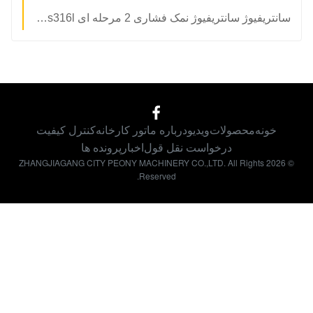
سانتریفیوژ سانتریفیوژ نمک فشاری 2 مرحله ای ss316l مواد غربال برای خودکار مداوم
خونه
محصولات
ویدیو
درباره ما
تور کارخانه
کنترل کیفیت
درخواست نقل قول
اخبار
پرونده ها
© 2026 ZHANGJIAGANG CITY PEONY MACHINERY CO.,LTD. All Rights
Reserved.
11:42 AM
Good day, what product are you looking for?
is typing