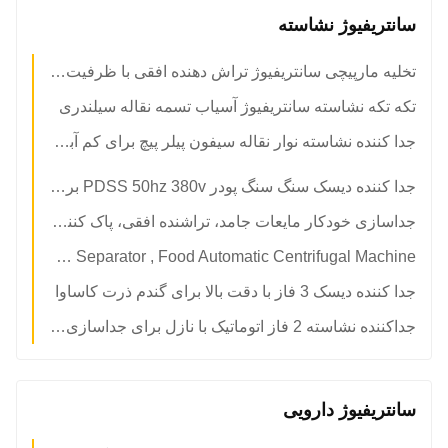
سانتریفیوژ نشاسته
تخلیه مارپیچی سانتریفیوژ تراش دهنده افقی با ظرفیت بزرگ
تکه تکه نشاسته سانتریفیوژ آسیاب تسمه نقاله سیلندری
جدا کننده نشاسته نوار نقاله سیفون پیلر پیچ برای کم آبی بدن کاساوا
جدا کننده دیسک سنگ سنگ پودر PDSS 50hz 380v برای گندم / ذرت و سیب زمینی شیرین
جداسازی خودکار مایعات جامد، تراشنده افقی، پاک کننده سانتریفیوژ
Industrial Starch Separator , Food Automatic Centrifugal Machine
جدا کننده دیسک 3 فاز با دقت بالا برای گندم ذرت کاساوا
جداکننده نشاسته 2 فاز اتوماتیک با نازل برای جداسازی پروتئین و فاضلاب
سانتریفیوژ دارویی