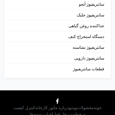
سانتریفیوژ آبجو
سانتریفیوژ جلبک
جداکننده روغن گیاهی​
دستگاه استخراج کنف
سانتریفیوژ نشاسته
سانتریفیوژ دارویی
قطعات سانتریفیوژ
خونه
محصولات
ویدیو
درباره ما
تور کارخانه
کنترل کیفیت
درخواست نقل قول
اخبار
پرونده ها