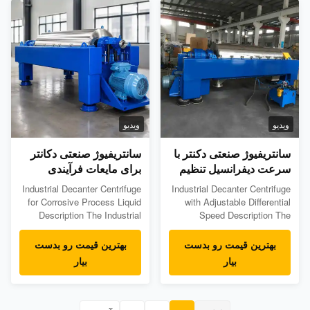
and safe operation are
processes. By mechanically
required. The sealed structure
removing excess ...
prevents ...
ویدیو
ویدیو
سانتریفیوژ صنعتی دکنتر با
سانتریفیوژ صنعتی دکانتر
سرعت دیفرانسیل تنظیم
برای مایعات فرآیندی
پذیر
خورنده
Industrial Decanter Centrifuge
Industrial Decanter Centrifuge
for Corrosive Process Liquid
with Adjustable Differential
Description The Industrial
Speed Description The
Decanter Centrifuge for
Industrial Decanter Centrifuge
Corrosive Process Liquid is
with Adjustable Differential
بهترین قیمت رو بدست
بهترین قیمت رو بدست
designed for solid-liquid
Speed is designed for
بیار
بیار
separation in chemical
applications requiring flexible
processes containing
control of solids conveying,
corrosive liquids, acids, salts,
separation efficiency, and final
and aggressive chemical
solids moisture. By adjusting