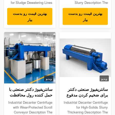
for Sludge Dewatering Lines
Slurry Description The
Description Automatic
Industrial Decanter Centrifuge
Industrial Decanter Centrifuge
for Chemical Plant Waste
بهترین قیمت رو بدست
بهترین قیمت رو بدست
with PLC Control is designed
Slurry is designed for
بیار
بیار
for industrial solid-liquid
continuous solid-liquid
separation systems that
separation of complex
require automatic operation,
chemical process residues,
stable parameter control,
wastewater sludge, and
overload protection, and ...
industrial waste slurry.
Chemical plants often ...
ویدیو
ویدیو
سانتریفیوژ صنعتی دکنتر
سانتریفیوژ دکنتر صنعتی با
برای ضخیم کردن مدفوع
حمل کننده رول محافظت
جامد
شده از پوشیدن
Industrial Decanter Centrifuge
Industrial Decanter Centrifuge
with Wear-Protected Scroll
for High-Solids Slurry
Conveyor Description The
Thickening Description The