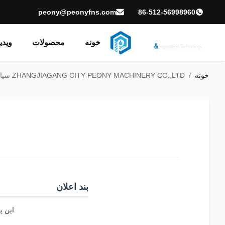
peony@peonyfns.com
86-512-56998960
خونه
محصولات
ویدی
خونه
/
ZHANGJIAGANG CITY PEONY MACHINERY CO.,LTD سیاست حفظ حریم خصوصی
بند اعلان
این پ