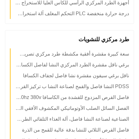
أجهزة الطرد المركزي الرأسي للكأس العليا للاستخراج الكحولي
درجة حرارة منخفضة PLC التحكم المغلف آلة استخراج الإيثانول PPTD الفولاذ المقاوم للصدأ
طرد مركزي للنشويات
سعة كبيرة مقشرة أفقية مكشطة طرد مركزي تصريف حلزوني
برغي ناقل مقشرة الطرد المركزي النشا لفاصل الكسافا نضح نزح تايلاند
ناقل برغي سيفون مقشرة نشا فاصل لجفاف الكسافا
PDSS النشا فاصل والقمح لصناعة النشا ب تركيز القرص النشا الطرد المركزي فاصل
فاصل القرص المزدوج للقشدة من الكاسافا 50hz 380v للقمح / الذرة والبطاطا الحلوة
الفصل السائل الصلب الأوتوماتيكي المكشوف الأفقي الطرف الطرف المركزي
الصناعية لصناعة النشا فاصل، آلة الغذاء التلقائي الطرد المركزي
فاصل القرص الثلاثي للنشا بدقة عالية للقمح من الذرة