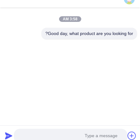
أجزاء جهاز الطرد المركزي
3:58 AM
القوة الهيكلية العالية جونسون سلك الكون الشاشة أنبوب تصفية فتحة الداخلية لفلتر المياه
Good day, what product are you looking for?
أجزاء آلة الطرد المركزي الدافعة شاشة غربال مقطع
قطاع شاشة الغربال من الدرجة الممتازة لمورد الجملة للطرد المركزي OEM
2 المرحلة انتهازي الملح الطرد المركزي ss316l المواد غربال للتلقائي المستمر
المنزل
المنتجات
فيديوهات
حولنا
جولة مصنع
مراقبة الجودة
اطلب اقتباس
أخبار
القضايا
© 2026 ZHANGJIAGANG CITY PEONY MACHINERY CO.,LTD. All Rights
Reserved.