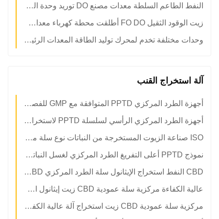
النفط الطاعم السلطة معدات مصنع DO توريد وحدة الديزل النفط العلاج التزلج
زيت الوقود الثقيل FO DO أطلقت محطة كهرباء معدات مع وحدات مختلفة
وحدات مختلفة تخدم لمحرك توليد الطاقة المعدات الرئيسية
آلة استخراج القنب
أجهزة الطرد المركزي PPTD المتوافقة مع GMP للفصل بين API عالي النقاء والمواد الدوائية الوسيطة
أجهزة الطرد المركزي الرأسي لسلسلة PPTD لاستخراج الكحول
ISO صناعة الزيوت المستخرجة من النباتات نوع سلة معدات الطرد المركزي
نموذج PPTD أعلى التفريغ الطرد المركزي لغسل النباتات الأرض مع الكحول
CBD النفط استخراج الإيثانول سلة الطرد المركزي CBD استخراج النفط آلة PPTD
عالية الكفاءة مركزية سلة عمودية CBD زيت إيثانول استخراج آلة
مركزية سلة عمودية CBD زيت استخراج آلة عالية الكفاءة