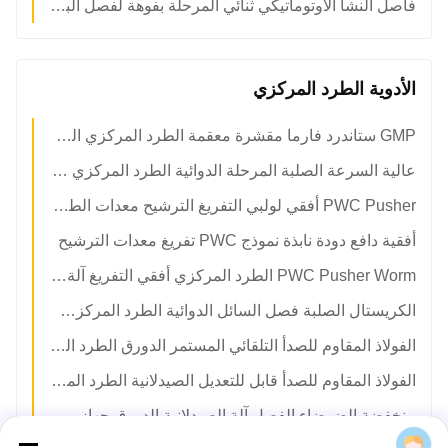
فاصل النشا الأوتوماتيكي ثنائي المرحلة بفوهة لفصل البروتين ومياه الصرف
الأدوية الطرد المركزي
GMP ستاندرد فارما مقشرة معقمة الطرد المركزي الجدار من خلال النوع
عالية السرعة الصلبة المرحلة الدوائية الطرد المركزي للصناعة، أفقي واحدة المرحلة مروج المخدرات الطرد المركزي
PWC Pusher أفقي لولبي التفريغ الترشيح معدات الطرد المركزي الصيدلانية
أفقية دافع دودة نابذة نموذج PWC تفريغ معدات الترشيح
PWC Pusher Worm الطرد المركزي أفقي التفريغ آلة الترشيح الصيدلانية
الكريستال الصلبة فصل السائل الدوائية الطرد المركزي، PWC مروج المخدرات أجهزة الطرد المركزي لكبريتات النحاس
الفولاذ المقاوم للصدأ التلقائي المستمر الدورق الطرد المركزي الدوائية المستخدمة في المجال الدوائية
الفولاذ المقاوم للصدأ قابل للتعديل الصيدلانية الطرد المركزي PBL لآلة استخراج المواد الكيميائية
منخفضة الضوضاء الفصل آلة الصيدلانية الدورق جهاز طرد مركزي مع نظام صندوق التروس
peony