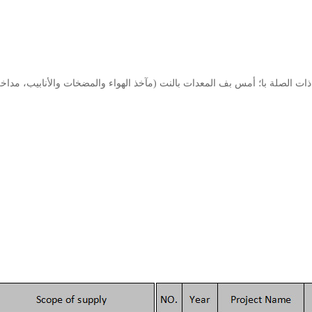
ات الصلة با؛ أمس بف المعدات بالنت (مآخذ الهواء والمضخات والأنابيب، مداخن