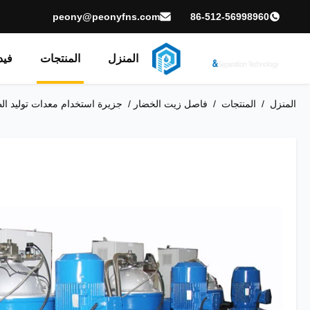
peony@peonyfns.com
86-512-56998960
المنزل
المنتجات
فيد
المنزل
/
المنتجات
/
فاصل زيت الخضار​
/
جزيرة استخدام معدات توليد الط