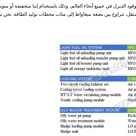
قل، تتراوح بين بضعة ميغاواط إلى مئات محطات توليد الطاقة. نحن توري