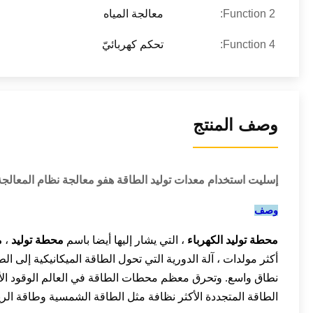
Function 2:
معالجة المياه
Function 4:
تحكم كهربائيّ
وصف المنتج
إسليت استخدام معدات توليد الطاقة هفو معالجة نظام المعالجة
وصف
محطة توليد الكهرباء
، التي يشار إليها أيضا باسم
محطة توليد
،
م
أكثر
مولدات
، آلة الدورية التي تحول الطاقة الميكانيكية إلى
الط
نطاق واسع.
وتحرق معظم محطات الطاقة في العالم
الوقود ا
الطاقة المتجددة الأكثر
نظافة مثل
الطاقة الشمسية
وطاقة الري