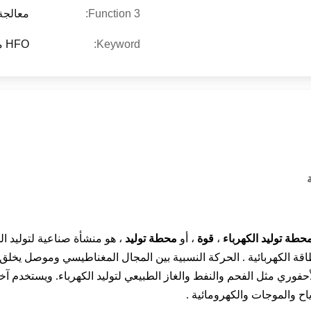
Function 3:
معالجة 
Keyword:
HFO معالجة معالجة النظام
حطة
توليد الكهرباء
،
قوة
، أو
محطة توليد
، هو منشأة صناعية
لتوليد
ال
اقة الكهربائية
.
الحركة النسبية بين
المجال المغناطيسي
وموصل
يخلق
لأحفوري
مثل
الفحم
والنفط
والغاز الطبيعي
لتوليد الكهرباء.
ويستخدم آ
اح
والموجات
والكهرومائية
.