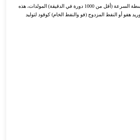
نحن توريد محطات توليد الطاقة الكاملة على أساس هفو و / أو وقود الديزل في جميع أنحاء العالم، وذلك باستخدام إما منخفضة أو متوسطة السرعة (أقل من 1000 دورة في الدقيقة) المولدات، هذه
د هفو أو النفط المزدوج (فو والنفط الخام) كوقود لتوليد