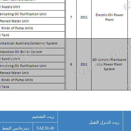
زيت التشحيم
زيت الديزل الثقيل
SAE30،40
ديترجانس النفط