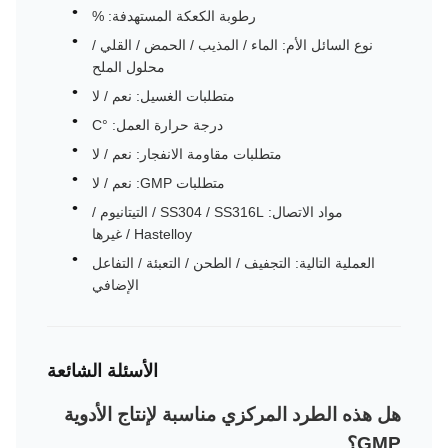
رطوبة الكعكة المستهدفة: %
نوع السائل الأم: الماء / المذيب / الحمض / القلي /
محلول الملح
متطلبات الغسيل: نعم / لا
درجة حرارة العمل: °C
متطلبات مقاومة الانفجار: نعم / لا
متطلبات GMP: نعم / لا
مواد الاتصال: SS304 / SS316L / التيتانيوم /
Hastelloy / غيرها
العملية التالية: التجفيف / الطحن / التعبئة / التفاعل
الإضافي
الأسئلة الشائعة
هل هذه الطرد المركزي مناسبة لإنتاج الأدوية
GMP؟