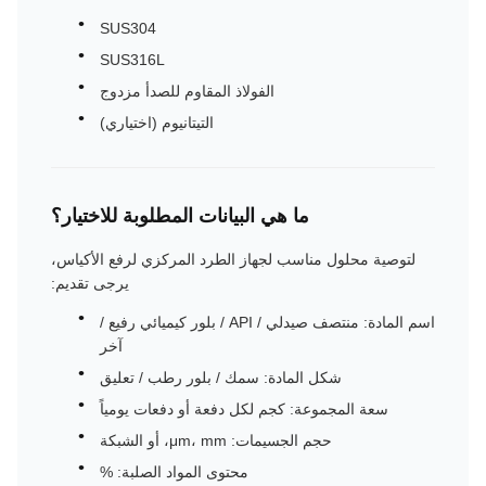
SUS304
SUS316L
الفولاذ المقاوم للصدأ مزدوج
التيتانيوم (اختياري)
ما هي البيانات المطلوبة للاختيار؟
لتوصية محلول مناسب لجهاز الطرد المركزي لرفع الأكياس،
يرجى تقديم:
اسم المادة: منتصف صيدلي / API / بلور كيميائي رفيع /
آخر
شكل المادة: سمك / بلور رطب / تعليق
سعة المجموعة: كجم لكل دفعة أو دفعات يومياً
حجم الجسيمات: μm، mm، أو الشبكة
محتوى المواد الصلبة: %