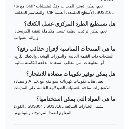
نعم، يمكن تصنيع المعدات وفقًا لمتطلبات GMP مع بناء
SUS316L، الأسطح الملمعة، أنظمة CIP، والتصاميم المغلقة.
هل تستطيع الطرد المركزي غسل الكعك؟
نعم، يمكن تركيب أنظمة غسيل متكاملة لتنقية الكريستال
وإزالة الشوائب
ما هي المنتجات المناسبة لإفراز حقائب رفع؟
المنتجات ذات القيمة العالية، والبلورات الهشة، والكعك اللزج،
أو التطبيقات التي تتطلب استعادة الدفعة الكاملة مثالية.
هل يمكن توفير تكوينات مضادة للانفجار؟
نعم، هناك تكوينات كهربائية متوافقة مع ATEX و مضادة
للانفجارات متاحة للعمليات الصيدلانية القائمة على المذيبات
ما هي المواد التي يمكن استخدامها؟
تشمل الخيارات الشائعة SUS304 ، SUS316L ، الفولاذ
المقاوم للصدأ المزدوج ، والتيتانيوم.