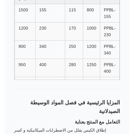
1008
1500
155
115
800
PPBL-
155
806
1200
230
170
1000
PPBL-
230
431
800
340
250
1200
PPBL-
340
631
950
400
280
1250
PPBL-
400
631
950
540
400
1250
PPBL-
400-
NA
المزايا الرئيسية في فصل المواد الوسيطة
607
850
650
500
1500
PPBL-
الصيدلانية
650
التعامل مع المنتج بعناية
607
850
800
600
1500
PPBL-
إطلاق الكيس يقلل من الاضطرابات الميكانيكية و كسر
650-