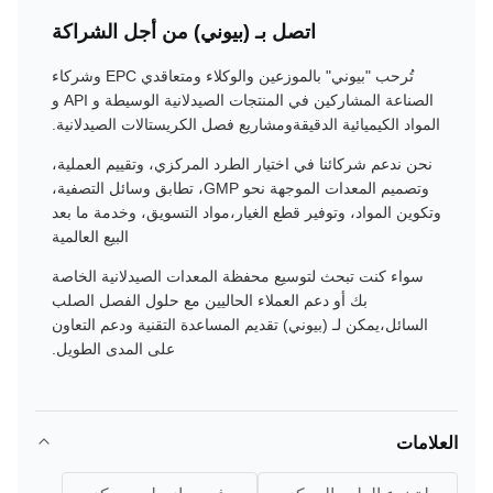
اتصل بـ (بيوني) من أجل الشراكة
تُرحب "بيوني" بالموزعين والوكلاء ومتعاقدي EPC وشركاء
الصناعة المشاركين في المنتجات الصيدلانية الوسيطة و API و
المواد الكيميائية الدقيقةومشاريع فصل الكريستالات الصيدلانية.
نحن ندعم شركائنا في اختيار الطرد المركزي، وتقييم العملية،
وتصميم المعدات الموجهة نحو GMP، تطابق وسائل التصفية،
وتكوين المواد، وتوفير قطع الغيار،مواد التسويق، وخدمة ما بعد
البيع العالمية
سواء كنت تبحث لتوسيع محفظة المعدات الصيدلانية الخاصة
بك أو دعم العملاء الحاليين مع حلول الفصل الصلب
السائل،يمكن لـ (بيوني) تقديم المساعدة التقنية ودعم التعاون
على المدى الطويل.
العلامات