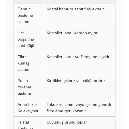
Çamur
Kristal hamuru santrifüje aktarır
besleme
sistemi
Üst
Kristalleri ana likörden ayırır.
boşaltma
santrifüjü
Filtre
Kristalleri korur ve filtrayı netleştirir.
kumaş
sistemi
Pasta
Kirlilikleri çıkarır ve saflığı arttırır
Yıkama
Sistemi
Anne Likör
Tekrar kullanım veya işleme yönelik
Koleksiyonu
filtreleme geri kazanır
Kristal
Suyumuş ürünü toplar
Toplama