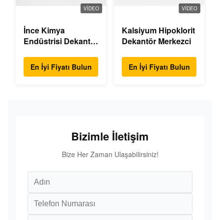
VIDEO
VIDEO
İnce Kimya
Kalsiyum Hipoklorit
Endüstrisi Dekantör
Dekantör Merkezci
Santrifüjü
En İyi Fiyatı Bulun
En İyi Fiyatı Bulun
Bizimle İletişim
Bize Her Zaman Ulaşabilirsiniz!