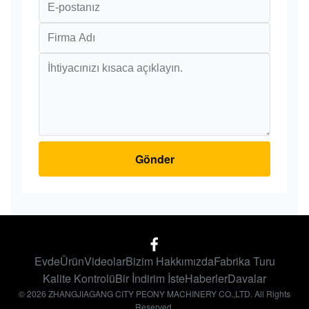
Gönder
Evde
Ürün
Videolar
Bizim Hakkımızda
Fabrika Turu
Kalite Kontrolü
Bir İndirim İste
Haberler
Davalar
© 2026 ZHANGJIAGANG CITY PEONY MACHINERY CO.,LTD. All Rights
Reserved.