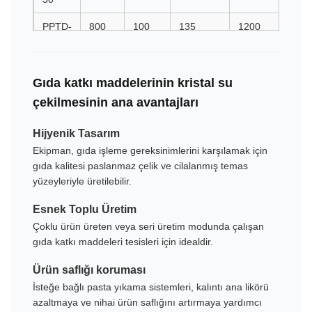
PPTD-
800
100
135
1200
645
135
PPTD-
800
100
135
1500
1008
Gıda katkı maddelerinin kristal su
135-
NA
çekilmesinin ana avantajları
PPTD-
1000
150
200
1000
560
Hijyenik Tasarım
200
Ekipman, gıda işleme gereksinimlerini karşılamak için
gıda kalitesi paslanmaz çelik ve cilalanmış temas
PPTD-
1000
150
200
1200
806
yüzeyleriyle üretilebilir.
200-
NA
Esnek Toplu Üretim
Çoklu ürün üreten veya seri üretim modunda çalışan
PPTD-
1200
250
300
800
431
gıda katkı maddeleri tesisleri için idealdir.
300
Ürün saflığı koruması
İsteğe bağlı pasta yıkama sistemleri, kalıntı ana likörü
azaltmaya ve nihai ürün saflığını artırmaya yardımcı