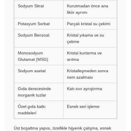
Sodyum Sitrat
Kurutmadan önce ana
likör ayrımı
Potasyum Sorbat
Parçalı kristal su çekimi
Sodyum Benzoat
Kristal yıkama ve su
çekme
Monosodyum
Kristal kurtarma ve
Glutamat (MSG)
arıtma
Sodyum asetat
Kristalleşmeden sonra
nem azalması
Gıda derecesinde
Katı-sıvı ayrıştırma
inorganik tuzlar
Özel gıda katkı
Esnek seri işleme
maddeleri
Üst boşaltma yapısı, özellikle hijyenik çalışma, esnek