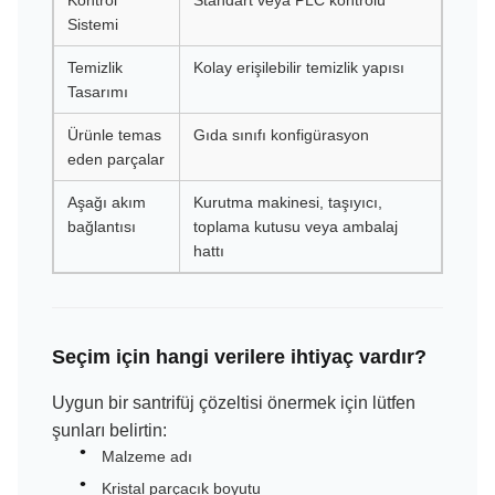
Kontrol
Standart veya PLC kontrolü
Sistemi
Temizlik
Kolay erişilebilir temizlik yapısı
Tasarımı
Ürünle temas
Gıda sınıfı konfigürasyon
eden parçalar
Aşağı akım
Kurutma makinesi, taşıyıcı,
bağlantısı
toplama kutusu veya ambalaj
hattı
Seçim için hangi verilere ihtiyaç vardır?
Uygun bir santrifüj çözeltisi önermek için lütfen
şunları belirtin:
Malzeme adı
Kristal parçacık boyutu