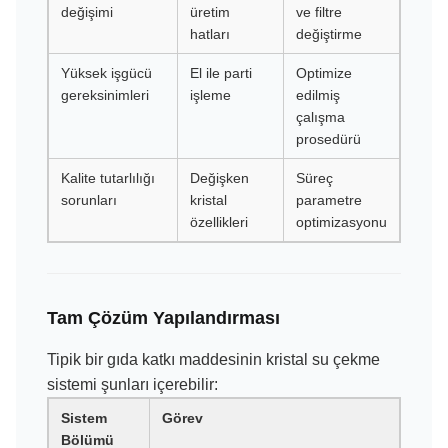
değişimi
üretim
ve filtre
hatları
değiştirme
Yüksek işgücü
El ile parti
Optimize
gereksinimleri
işleme
edilmiş
çalışma
prosedürü
Kalite tutarlılığı
Değişken
Süreç
sorunları
kristal
parametre
özellikleri
optimizasyonu
Tam Çözüm Yapılandırması
Tipik bir gıda katkı maddesinin kristal su çekme
sistemi şunları içerebilir:
Sistem
Görev
Bölümü