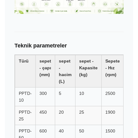
Teknik parametreler
Türü
sepet
sepet
sepet -
Sepete
Bask
- çapı
-
Kapasite
- Hız
- G
(mm)
hacim
(kg)
(rpm)
kuvv
(L)
PPTD-
300
5
10
2500
1050
10
PPTD-
450
20
25
1900
910
25
PPTD-
600
40
50
1500
756
50