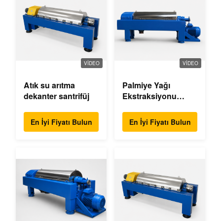
VIDEO
VIDEO
Atık su arıtma
Palmiye Yağı
dekanter santrifüj
Ekstraksiyonu
Dekantör Merkezci
En İyi Fiyatı Bulun
En İyi Fiyatı Bulun