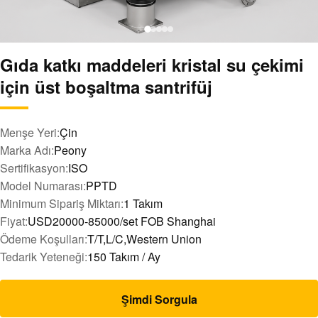
Gıda katkı maddeleri kristal su çekimi
için üst boşaltma santrifüj
Menşe Yeri:
Çin
Marka Adı:
Peony
Sertifikasyon:
ISO
Model Numarası:
PPTD
Minimum Sipariş Miktarı:
1 Takım
Fiyat:
USD20000-85000/set FOB Shanghai
Ödeme Koşulları:
T/T,L/C,Western Union
Tedarik Yeteneği:
150 Takım / Ay
Şimdi Sorgula