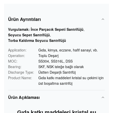
Ürün Ayrıntıları
Vurgulamak:
İnce Parçacık Sepeti Santrifüjü
,
Soyucu Sepet Santrifüjü
,
Torba Kaldırma Soyucu Santrifüjü
Application:
Gıda, kimya, eczane, hafif sanayi, vb.
Operation:
Toplu Deşarj
MOC:
SS304, SS316L, DSS
Bearing:
SKF, NSK isteğe bağlı olarak
Discharge Type:
Üstten Deşarjlı Santrifüj
Product Name:
Gıda katkı maddeleri kristal su çekimi için
üst boşaltma santrifüj
Ürün Açıklaması
Gıda katkı maddeleri kristal su