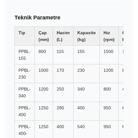
Teknik Parametre
Tip
Çap
Hacim
Kapasite
Hız
G
(mm)
(L)
(kg)
(rpm)
kuvveti
PPBL-
800
115
155
1500
1008
155
PPBL-
1000
170
230
1200
806
230
PPBL-
1200
250
340
800
431
340
PPBL-
1250
280
400
950
631
400
PPBL-
1250
400
540
950
631
400-