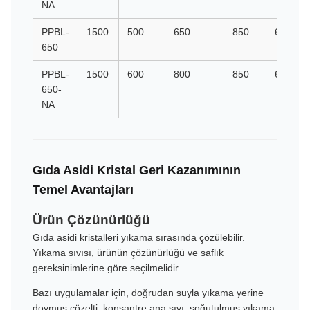
NA
PPBL-
1500
500
650
850
607
650
PPBL-
1500
600
800
850
607
650-
NA
Gıda Asidi Kristal Geri Kazanımının
Temel Avantajları
Ürün Çözünürlüğü
Gıda asidi kristalleri yıkama sırasında çözülebilir.
Yıkama sıvısı, ürünün çözünürlüğü ve saflık
gereksinimlerine göre seçilmelidir.
Bazı uygulamalar için, doğrudan suyla yıkama yerine
doymuş çözelti, konsantre ana sıvı, soğutulmuş yıkama