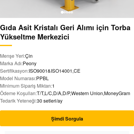
Gıda Asit Kristalı Geri Alımı için Torba
Yükseltme Merkezici
Menşe Yeri:
Çin
Marka Adı:
Peony
Sertifikasyon:
ISO9001&ISO14001,CE
Model Numarası:
PPBL
Minimum Sipariş Miktarı:
1
Ödeme Koşulları:
T/T,L/C,D/A,D/P,Western Union,MoneyGram
Tedarik Yeteneği:
30 setleri/ay
Şimdi Sorgula