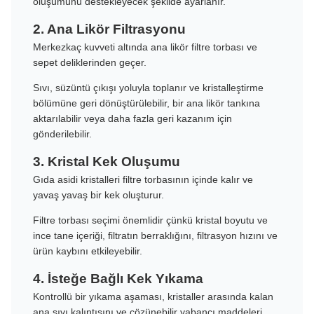
oluşumunu destekleyecek şekilde ayarlanır.
2. Ana Likör Filtrasyonu
Merkezkaç kuvveti altında ana likör filtre torbası ve
sepet deliklerinden geçer.
Sıvı, süzüntü çıkışı yoluyla toplanır ve kristalleştirme
bölümüne geri dönüştürülebilir, bir ana likör tankına
aktarılabilir veya daha fazla geri kazanım için
gönderilebilir.
3. Kristal Kek Oluşumu
Gıda asidi kristalleri filtre torbasının içinde kalır ve
yavaş yavaş bir kek oluşturur.
Filtre torbası seçimi önemlidir çünkü kristal boyutu ve
ince tane içeriği, filtratın berraklığını, filtrasyon hızını ve
ürün kaybını etkileyebilir.
4. İsteğe Bağlı Kek Yıkama
Kontrollü bir yıkama aşaması, kristaller arasında kalan
ana sıvı kalıntısını ve çözünebilir yabancı maddeleri