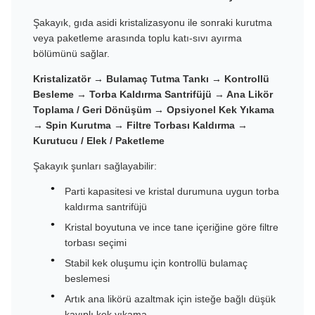
Şakayık, gıda asidi kristalizasyonu ile sonraki kurutma
veya paketleme arasında toplu katı-sıvı ayırma
bölümünü sağlar.
Kristalizatör → Bulamaç Tutma Tankı → Kontrollü
Besleme → Torba Kaldırma Santrifüjü → Ana Likör
Toplama / Geri Dönüşüm → Opsiyonel Kek Yıkama
→ Spin Kurutma → Filtre Torbası Kaldırma →
Kurutucu / Elek / Paketleme
Şakayık şunları sağlayabilir:
Parti kapasitesi ve kristal durumuna uygun torba
kaldırma santrifüjü
Kristal boyutuna ve ince tane içeriğine göre filtre
torbası seçimi
Stabil kek oluşumu için kontrollü bulamaç
beslemesi
Artık ana likörü azaltmak için isteğe bağlı düşük
kayıplı kek yıkama