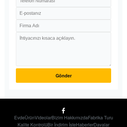
Gönder
Evde
Ürün
Videolar
Bizim Hakkımızda
Fabrika Turu
Kalite Kontrolü
Bir İndirim İste
Haberler
Davalar