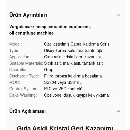
Ürün Ayrıntıları
Vurgulamak:
hemp extraction equipment
,
oil centrifuge machine
Model:
Özelleştirilmiş Çanta Kaldırma Serisi
Type:
Dikey Torba Kaldırma Santrifüjü
Application:
Gıda asidi kristali geri kazanımı
Suitable Materials:
Sitrik asit, malik asit, tartarik asit
Operation:
Grup
Discharge Type:
Filtre torbası kaldırma boşaltma
MOC:
SS304 veya SS316L
Control System:
PLC ve VFD kontrolü
Cake Washing:
Opsiyonel düşük kayıplı kek yıkama
Ürün Açıklaması
Gıda Asidi Kristal Geri Kazanımı