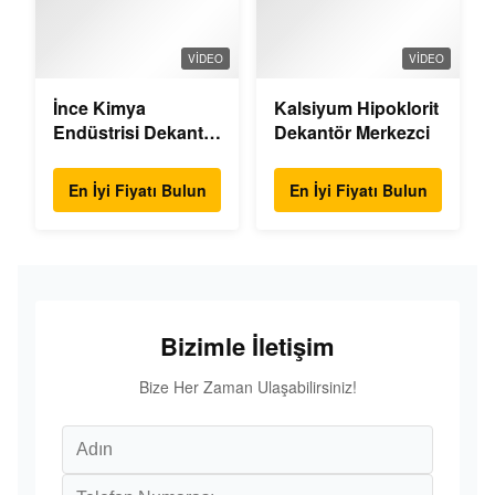
VIDEO
VIDEO
İnce Kimya
Kalsiyum Hipoklorit
Endüstrisi Dekantör
Dekantör Merkezci
Santrifüjü
En İyi Fiyatı Bulun
En İyi Fiyatı Bulun
Bizimle İletişim
Bize Her Zaman Ulaşabilirsiniz!