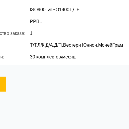
ISO9001&ISO14001,CE
PPBL
тво заказа:
1
Т/Т,Л/К,Д/А,Д/П,Вестерн Юнион,МонейГрам
и:
30 комплектов/месяц