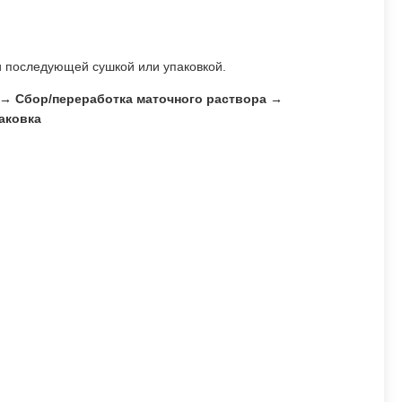
и последующей сушкой или упаковкой.
→ Сбор/переработка маточного раствора →
аковка