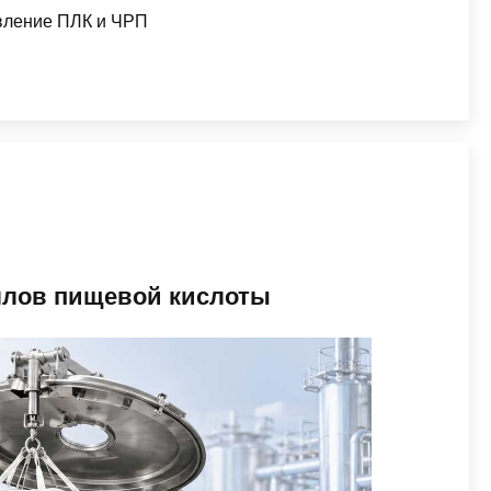
вление ПЛК и ЧРП
ллов пищевой кислоты