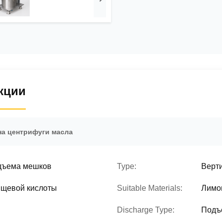
кции
а центрифуги масла
дъема мешков
Type:
Верт
ищевой кислоты
Suitable Materials:
Лимон
Discharge Type:
Подъ