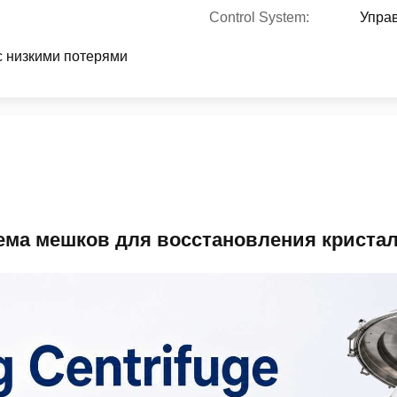
Control System:
Упра
с низкими потерями
ема мешков для восстановления криста