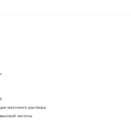
ы
й
ции маточного раствора
высокой чистоты