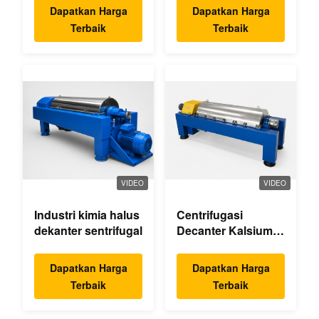
Dapatkan Harga
Dapatkan Harga
Terbaik
Terbaik
VIDEO
VIDEO
Industri kimia halus
Centrifugasi
dekanter sentrifugal
Decanter Kalsium
Hipoklorit
Dapatkan Harga
Dapatkan Harga
Terbaik
Terbaik