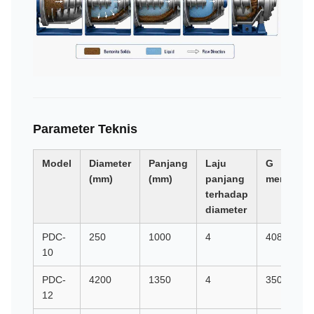
Parameter Teknis
Model
Diameter
Panjang
Laju
G
(mm)
(mm)
panjang
memaksa
terhadap
diameter
PDC-
250
1000
4
4080
10
PDC-
4200
1350
4
3500
12