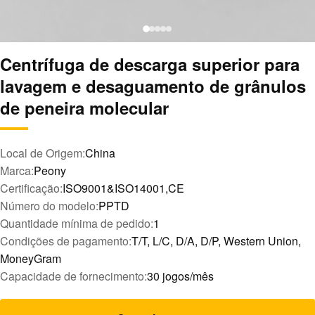
Centrífuga de descarga superior para
lavagem e desaguamento de grânulos
de peneira molecular
Local de Origem:
China
Marca:
Peony
Certificação:
ISO9001&ISO14001,CE
Número do modelo:
PPTD
Quantidade mínima de pedido:
1
Condições de pagamento:
T/T, L/C, D/A, D/P, Western Union,
MoneyGram
Capacidade de fornecimento:
30 jogos/mês