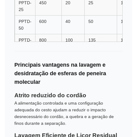
PPTD-
450
20
25
1900
25
PPTD-
600
40
50
1500
50
PPTD-
800
100
135
1200
135
PPTD-
800
100
135
1500
Principais vantagens na lavagem e
135-
NA
desidratação de esferas de peneira
molecular
PPTD-
1000
150
200
1000
200
Atrito reduzido do cordão
PPTD-
1000
150
200
1200
A alimentação controlada e uma configuração
200-
adequada do cesto ajudam a reduzir o impacto
NA
desnecessário do cordão, a quebra e a geração de
finos durante a separação.
PPTD-
1200
250
300
800
Lavagem Eficiente de Licor Residual
300