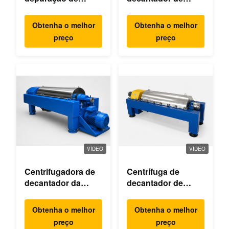
águas residuais
extracção de óleo
de palma
Obtenha o melhor
Obtenha o melhor
preço
preço
VÍDEO
VÍDEO
Centrifugadora de
Centrífuga de
decantador da
decantador de
indústria química
hipoclorito de
fina
cálcio
Obtenha o melhor
Obtenha o melhor
preço
preço