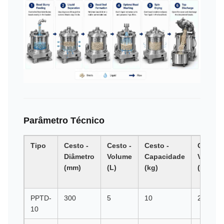
Parâmetro Técnico
Tipo
Cesto -
Cesto -
Cesto -
Cesta -
Diâmetro
Volume
Capacidade
Velocid
(mm)
(L)
(kg)
(rpm)
PPTD-
300
5
10
2500
10