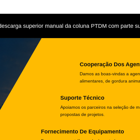
scarga superior manual da coluna PTDM com parte super
Cooperação Dos Agen
Damos as boas-vindas a agente
alimentares, de gordura anima
Suporte Técnico
Apoiamos os parceiros na seleção de m
propostas de projetos.
Fornecimento De Equipamento