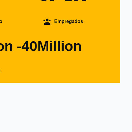
o
Empregados
on -40Million
s