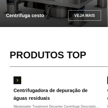
Centrifuga cesto
VEJA MAIS
PRODUTOS TOP
Centrífuga de decantador de
Cent
extracção de óleo de palma
indús
Palm Oil Extraction Decanter Centrifuge Description A
Fine Ch