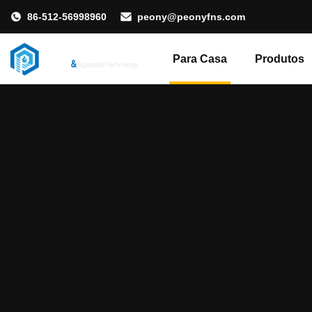
86-512-56998960
peony@peonyfns.com
Para Casa
Produtos