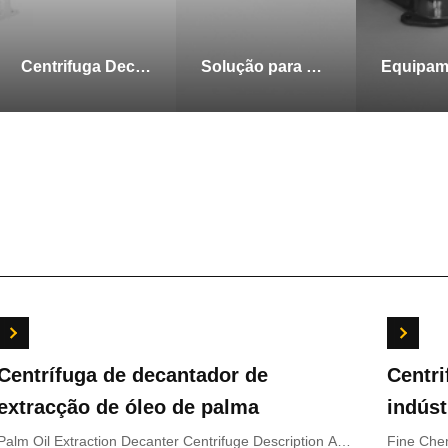
Centrifuga Decanter
Solução para Centrifugação Industrial
rifugadora de decantador da
Centrífuga
tria química fina
hipoclorito
emical Industry Decanter Centrifuge Description
Calcium Hypochlo