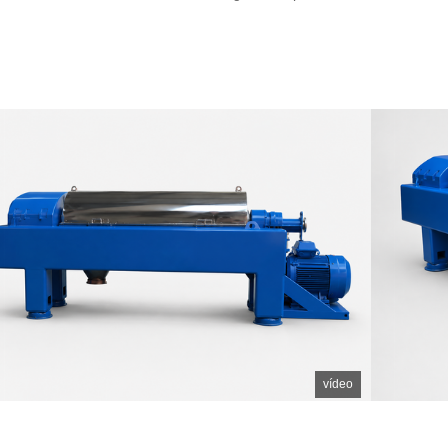
 chemical production, many process streams
Calcium hypochlo
fine particles, corrosive liquids, organic solvents,
strongly oxidizin
atalysts, pigments, polymers, or reaction
crystallization, w
. These materials often require stable solid-
often contains ca
eparation before drying...
liquor, calcium sal
vídeo