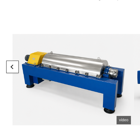
palm oil extraction decanter centrifuge is used for
In fine
continuous oil-water-solid separation in palm oil
contain 
processing lines. It is mainly applied in crude palm oil
salts, c
clarification, palm oil sludge treatment, palm oil mill
residues
effluent pre-treatment, and ...
liquid s
vídeo