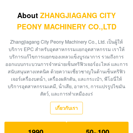
เครื่องหมุนเหวี่ยง Tricanter แบบต่อเนื่อง 3 เฟสสำหรับ
การบำบัดตะกรันของเสียจากน้ำมันปาล์ม PO
About
ZHANGJIAGANG CITY
Oil Field 3phase Centrifuges เครื่องปั่นแบบเหลี่ยมแบบ
PEONY MACHINERY CO.,LTD
ต่อเนื่องสำหรับการแยกของแข็งที่ผลิตในประเทศจีน
โมดูล HFO Purifier Disc Stack Centrifuges LO
Zhangjiagang City Peony Machinery Co., Ltd. เป็นผู้ให้
Separation Disc Separator
บริการ EPC สําหรับอุตสาหกรรมแยกอุตสาหกรรม เราให้
บริการแก้ไขการแยกของเหลวแข็งบูรณาการ รวมถึงการ
ออกแบบกระบวนการจําหน่ายเซ็นทริฟิวเจอร์อะไหล่ และการ
สนับสนุนทางเทคนิค ด้วยความเชี่ยวชาญในด้านเซ็นทริฟิว
เจอร์เครื่องบดน้ํา, เครื่องผลักดัน, และกระเป๋า, พีโอนี่ให้
บริการอุตสาหกรรมเคมี, น้ําเสีย, อาหาร, การแปรรูปไขมัน
สัตว์, และการทําเหมืองแร่
เกี่ยวกับเรา
1990
50~100