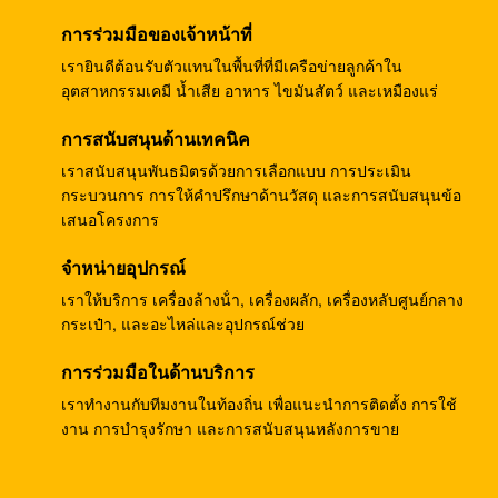
เครื่องหมุนเหวี่ยงอุตสาหกรรม เครื่องปั่นเหวี่ยง
อุตสาหกรรม
การร่วมมือของเจ้าหน้าที่
เรายินดีต้อนรับตัวแทนในพื้นที่ที่มีเครือข่ายลูกค้าใน
GMP มาตรฐานสูงสุดปล่อยเครื่องปั่นเหวี่ยงด้วยตนเอง /
อุตสาหกรรมเคมี น้ำเสีย อาหาร ไขมันสัตว์ และเหมืองแร่
เครื่องหมุนเหวี่ยงปรุ
การสนับสนุนด้านเทคนิค
เครื่องสกัดชนิดชุดยกกระเป๋าสําหรับกรองเสียงต่ํา
เราสนับสนุนพันธมิตรด้วยการเลือกแบบ การประเมิน
กระบวนการ การให้คําปรึกษาด้านวัสดุ และการสนับสนุนข้อ
เครื่องดัดออกน้ํามัน top discharge มือสําหรับแยก
เสนอโครงการ
ของเหลวแข็งและเคมี
จําหน่ายอุปกรณ์
เซ็นทริฟิวเจอร์การปล่อยด้านบนสําหรับการทําความ
เราให้บริการ เครื่องล้างน้ํา, เครื่องผลัก, เครื่องหลับศูนย์กลาง
สะอาดอุตสาหกรรม
กระเป๋า, และอะไหล่และอุปกรณ์ช่วย
การร่วมมือในด้านบริการ
Popular Centrifuge Model PP Duplex Stainless Steel
เราทํางานกับทีมงานในท้องถิ่น เพื่อแนะนําการติดตั้ง การใช้
2 Stage Pusher Sea Salt Centrifuge
งาน การบํารุงรักษา และการสนับสนุนหลังการขาย