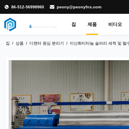
86-512-56998960
peony@peonyfns.com
집
제품
비디오
집
/
상품
/
디캔터 원심 분리기
/
이산화티타늄 슬러리 세척 및 탈