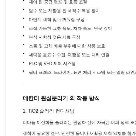
제어 된 공급 펌프 및 흐름 조절
담수 또는 재활용 된 세척수 복용 장치
다단계 세척 및 두꺼워짐 구성
조절 가능한 그릇 속도, 차차 속도, 연못 깊이
부식 저항성 젖은 재료 구성
스롤 및 고체 배출 부위에 대한 착용 보호
세탁용 음료수 수집, 재활용 또는 처리 연결
PLC 및 VFD 제어 시스템
필터 프레스, 드라이어, 표면 처리 시스템 또는 밀링 라인
데칸터 원심분리기 의 작동 방식
1. TiO2 슬러리 컨디셔닝
티타늄 이산화물 슬러리는 원심화 전에 자극된 버퍼 탱크 또
세척이 필요한 경우, 신선한 물이나 재활용 세척 액체를 첨가