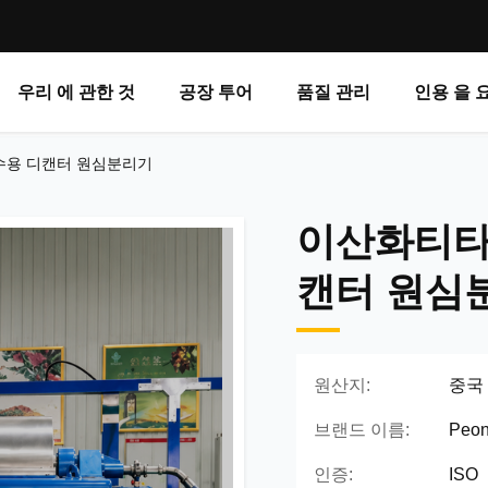
우리 에 관한 것
공장 투어
품질 관리
인용 을 
수용 디캔터 원심분리기
이산화티타
캔터 원심
원산지:
중국
브랜드 이름:
Peo
인증:
ISO