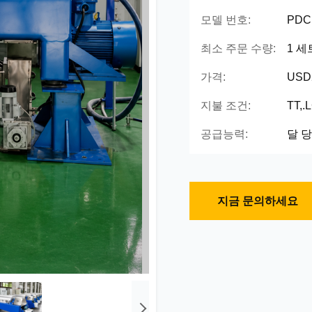
모델 번호:
PDC
최소 주문 수량:
1 세
가격:
USD2
지불 조건:
TT,
공급능력:
달 당
지금 문의하세요