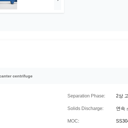
canter centrifuge
Separation Phase:
2상 
Solids Discharge:
연속 
MOC:
SS30