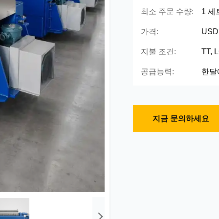
최소 주문 수량:
1 세
가격:
USD3
지불 조건:
TT,
공급능력:
한달에
지금 문의하세요