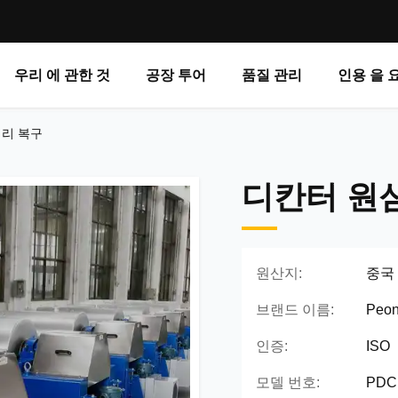
우리 에 관한 것
공장 투어
품질 관리
인용 을 
리 복구
디칸터 원
원산지:
중국
브랜드 이름:
Peo
인증:
ISO
모델 번호:
PDC