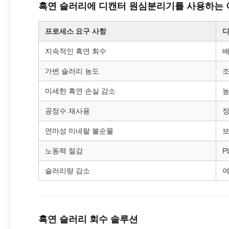
흑연 슬러리에 디캔터 원심분리기를 사용하는 
프로세스 요구 사항
디
지속적인 흑연 회수
배
가변 슬러리 농도
조
미세한 흑연 손실 감소
높
공정수 재사용
정
연마성 미네랄 불순물
보
노동력 절감
P
슬러리량 감소
여
흑연 슬러리 회수 솔루션