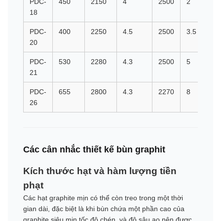
PDC-
450
2150
4
2500
2
18
PDC-
400
2250
4.5
2500
3.5
20
PDC-
530
2280
4.3
2500
5
21
PDC-
655
2800
4.3
2270
8
26
Các cân nhắc thiết kế bùn graphit
Kích thước hạt và hàm lượng tiền
phạt
Các hạt graphite mịn có thể còn treo trong một thời
gian dài, đặc biệt là khi bùn chứa một phần cao của
graphite siêu mịn.tốc độ chén, và độ sâu ao nên được