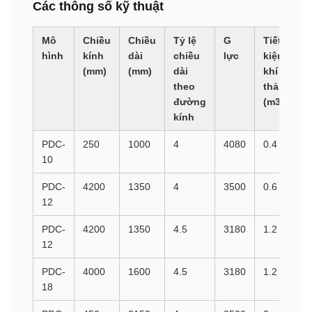
Các thông số kỹ thuật
Mô
Chiều
Chiều
Tỷ lệ
G
Tiết
hình
kính
dài
chiều
lực
kiệm
(mm)
(mm)
dài
khí
theo
thải
đường
(m3/h)
kính
PDC-
250
1000
4
4080
0.4
10
PDC-
4200
1350
4
3500
0.6
12
PDC-
4200
1350
4.5
3180
1.2
12
PDC-
4000
1600
4.5
3180
1.2
18