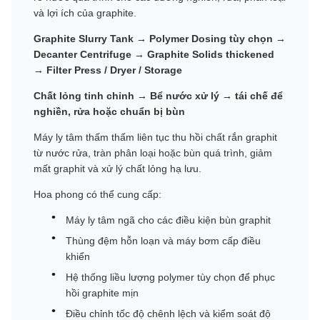
và lợi ích của graphite.
Graphite Slurry Tank → Polymer Dosing tùy chọn →
Decanter Centrifuge → Graphite Solids thickened
→ Filter Press / Dryer / Storage
Chất lỏng tinh chỉnh → Bể nước xử lý → tái chế để
nghiền, rửa hoặc chuẩn bị bùn
Máy ly tâm thấm thấm liên tục thu hồi chất rắn graphit
từ nước rửa, tràn phân loại hoặc bùn quá trình, giảm
mất graphit và xử lý chất lỏng hạ lưu.
Hoa phong có thể cung cấp:
Máy ly tâm ngã cho các điều kiện bùn graphit
Thùng đệm hỗn loạn và máy bơm cấp điều
khiển
Hệ thống liều lượng polymer tùy chọn để phục
hồi graphite mịn
Điều chỉnh tốc độ chênh lệch và kiểm soát độ