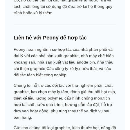
Có, nó có thể thu hồi các hạt graphite từ nước rửa và
tách chất lỏng tái sử dụng để đưa trở lại hệ thống quy
trình hoặc xử lý thêm.
Liên hệ với Peony để hợp tác
Peony hoan nghênh sự hợp tác của nhà phân phối và
đại lý với các nhà sản xuất graphite, nhà máy chế biến
khoáng sản, nhà sản xuất vật liệu anode pin, nhà thầu
cải thiện graphite,Các công ty xử lý nước thải, và các
đối tác tách biệt công nghiệp.
Chúng tôi hỗ trợ các đối tác với thử nghiệm phân chất
graphite, lựa chọn máy ly tâm, đánh giá thu hồi hạt mịn,
thiết kế liều lượng polymer, cấu hình chống mòn,tích
hợp tái chế nước quá trình, hướng dẫn lắp đặt, hỗ trợ
đưa vào hoạt động, phụ tùng thay thế và dịch vụ sau
bán hàng.
Gửi cho chúng tôi loại graphite, kích thước hạt, nồng độ