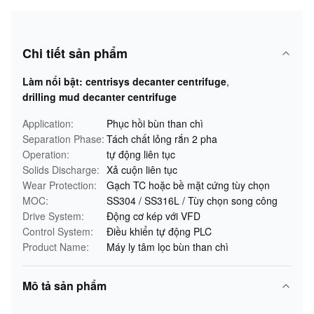
Chi tiết sản phẩm
Làm nổi bật:
centrisys decanter centrifuge
,
drilling mud decanter centrifuge
Application:
Phục hồi bùn than chì
Separation Phase:
Tách chất lỏng rắn 2 pha
Operation:
tự động liên tục
Solids Discharge:
Xả cuộn liên tục
Wear Protection:
Gạch TC hoặc bề mặt cứng tùy chọn
MOC:
SS304 / SS316L / Tùy chọn song công
Drive System:
Động cơ kép với VFD
Control System:
Điều khiển tự động PLC
Product Name:
Máy ly tâm lọc bùn than chì
Mô tả sản phẩm