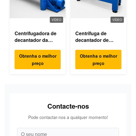
VÍDEO
VÍDEO
Centrifugadora de
Centrífuga de
decantador da
decantador de
indústria química
hipoclorito de
fina
cálcio
Obtenha o melhor
Obtenha o melhor
preço
preço
Contacte-nos
Pode contactar-nos a qualquer momento!