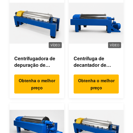
VÍDEO
VÍDEO
Centrifugadora de
Centrífuga de
depuração de
decantador de
águas residuais
extracção de óleo
de palma
Obtenha o melhor
Obtenha o melhor
preço
preço