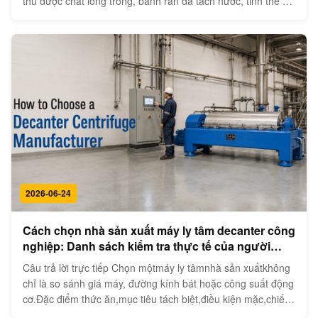
thu được chất lỏng trong, bánh rắn đã tách nước, tinh thể đã
rửa, dầu thu hồi hoặc hai pha lỏng đã loại bỏ chất rắn? Hàm
lượng chất rắn thức ăn, phân bố kích thước hạt, chênh lệch
m...
2026-06-24
Cách chọn nhà sản xuất máy ly tâm decanter công
nghiệp: Danh sách kiểm tra thực tế của người
mua
Câu trả lời trực tiếp Chọn mộtmáy ly tâmnhà sản xuấtkhông
chỉ là so sánh giá máy, đường kính bát hoặc công suất động
cơ.Đặc điểm thức ăn,mục tiêu tách biệt,điều kiện mặc,chiến
lược kiểm soát, và khả năng của nhà sản xuấtxác nhận thiết