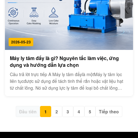
2026-05-23
Máy ly tâm đẩy là gì? Nguyên tắc làm việc, ứng
dụng và hướng dẫn lựa chọn
Câu trả lời trực tiếp A Máy ly tâm đẩylà mộtMáy ly tâm lọc
liên tụcđược sử dụng để tách tinh thể rắn hoặc vật liệu hạt
từ chất lỏng. Nó sử dụng lực ly tâm để loại bỏ chất lỏng
thông qua mộtgiỏ màn hình, trong khi mộtmáy đẩy xoayCơ
chế liên tục di chuyển bánh rắn về phía cuối xả. Máy ly tâm
đẩys thư...
Đầu tiên
1
2
3
4
5
Tiếp theo