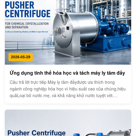
2026-05-29
Ứng dụng tinh thể hóa học và tách máy ly tâm đẩy
Câu trả lời trực tiếp Máy ly tâm đẩyđược ưa thích trong
ngành công nghiệp hóa học vì hiệu suất cao của chúng,hiệu
quảLoại bỏ nước mẹ, và khả năng khử nước tuyệt vời.
Chúng đặc biệt phổ biến ởtinh thể hóa họcđể tách các chất
rắn tinh thể khỏi nước mẹ của chúng trong khi đạt được độ
tinh khiết cao. C...