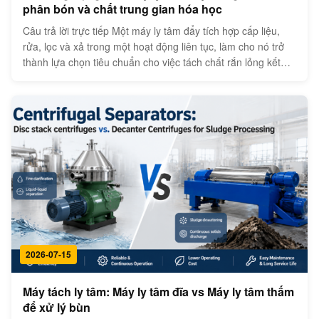
phân bón và chất trung gian hóa học
Câu trả lời trực tiếp Một máy ly tâm đẩy tích hợp cấp liệu,
rửa, lọc và xả trong một hoạt động liên tục, làm cho nó trở
thành lựa chọn tiêu chuẩn cho việc tách chất rắn lỏng kết
tinh trong sản xuất phân bón và hóa chất trung gian. Trong
sản xuất phân bón và hóa chất trung gian, nó phù hợp với
các v...
2026-07-15
Máy tách ly tâm: Máy ly tâm đĩa vs Máy ly tâm thấm
để xử lý bùn