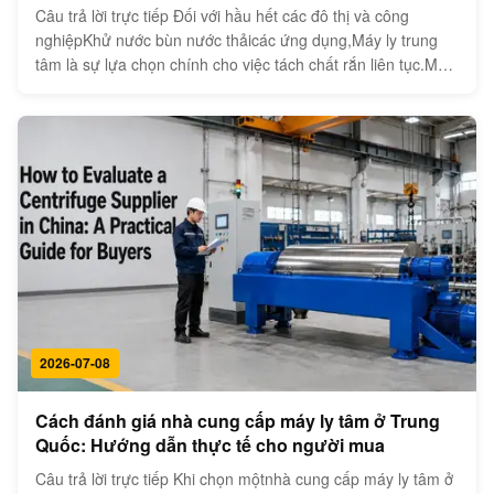
Câu trả lời trực tiếp Đối với hầu hết các đô thị và công
nghiệpKhử nước bùn nước thảicác ứng dụng,Máy ly trung
tâm là sự lựa chọn chính cho việc tách chất rắn liên tục.Máy
ly tâm đĩachủ yếu được sử dụng để làm rõ các hạt mịn,phân
tách chất lỏng-lỏng, và các ứng dụng đánh bóng khi cần độ
trong suốt ...
2026-07-08
Cách đánh giá nhà cung cấp máy ly tâm ở Trung
Quốc: Hướng dẫn thực tế cho người mua
Câu trả lời trực tiếp Khi chọn mộtnhà cung cấp máy ly tâm ở