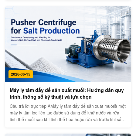
kế trước khi giao hàng. Hướng dẫn này được chuẩn bị bởi
nhóm kỹ ...
2026-06-15
Máy ly tâm đẩy để sản xuất muối: Hướng dẫn quy
trình, thông số kỹ thuật và lựa chọn
Câu trả lời trực tiếp AMáy ly tâm đẩy để sản xuất muốilà một
máy ly tâm lọc liên tục được sử dụng để khử nước và rửa
tinh thể muối sau khi tinh thể hóa hoặc rửa và trước khi sấy
khô. Nó phù hợp với muối tinh thể thoát nước tự do với kích
thước hạt ổn định, chẳng hạn như muối chân không, muối