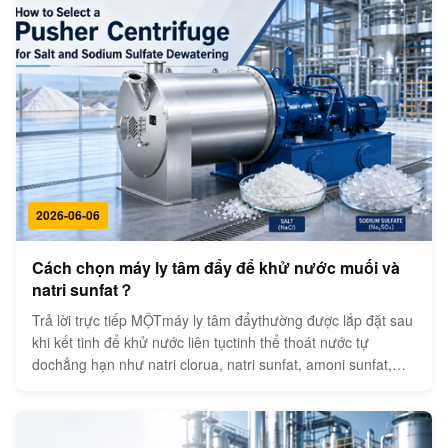
biển r...
2026-06-06
Cách chọn máy ly tâm đẩy để khử nước muối và
natri sunfat？
Trả lời trực tiếp MỘTmáy ly tâm đẩythường được lắp đặt sau
khi kết tinh để khử nước liên tụctinh thể thoát nước tự
dochẳng hạn như natri clorua, natri sunfat, amoni sunfat,
kali clorua và các muối vô cơ khác. Bùn đi vào giỏ sàng
quay, rượu mẹ được loại bỏ bằng lực ly tâm. Bánh pha lê
được đẩy về ph...