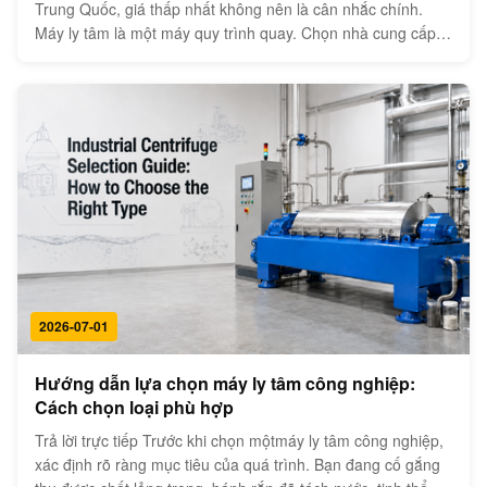
Trung Quốc, giá thấp nhất không nên là cân nhắc chính.
Máy ly tâm là một máy quy trình quay. Chọn nhà cung cấp
sai có thể dẫn đến hiệu suất tách kém, rung quá mức,xả
không ổn địnhHướng dẫn này giải thích cách đánh giá nhà
cung cấp máy ly t...
2026-07-01
Hướng dẫn lựa chọn máy ly tâm công nghiệp:
Cách chọn loại phù hợp
Trả lời trực tiếp Trước khi chọn mộtmáy ly tâm công nghiệp,
xác định rõ ràng mục tiêu của quá trình. Bạn đang cố gắng