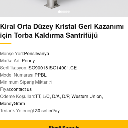
Kiral Orta Düzey Kristal Geri Kazanımı
için Torba Kaldırma Santrifüjü
Menşe Yeri:
Pensilvanya
Marka Adı:
Peony
Sertifikasyon:
ISO9001&ISO14001,CE
Model Numarası:
PPBL
Minimum Sipariş Miktarı:
1
Fiyat:
contact us
Ödeme Koşulları:
TT, L/C, D/A, D/P, Western Union,
MoneyGram
Tedarik Yeteneği:
30 setleri/ay
Şimdi Sorgula