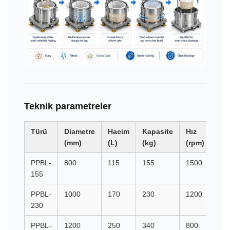
Teknik parametreler
Türü
Diametre
Hacim
Kapasite
Hız
G
(mm)
(L)
(kg)
(rpm)
kuv
PPBL-
800
115
155
1500
100
155
PPBL-
1000
170
230
1200
806
230
PPBL-
1200
250
340
800
431