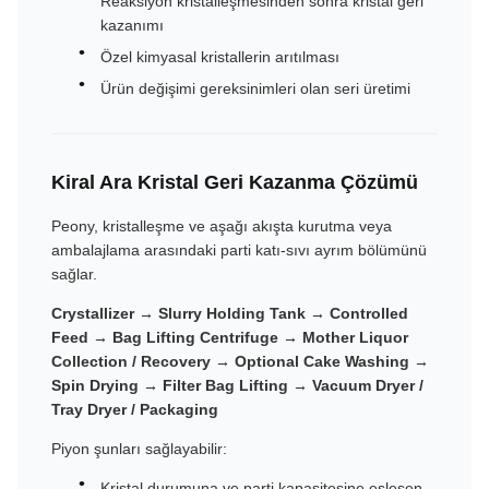
Reaksiyon kristalleşmesinden sonra kristal geri
kazanımı
Özel kimyasal kristallerin arıtılması
Ürün değişimi gereksinimleri olan seri üretimi
Kiral Ara Kristal Geri Kazanma Çözümü
Peony, kristalleşme ve aşağı akışta kurutma veya
ambalajlama arasındaki parti katı-sıvı ayrım bölümünü
sağlar.
Crystallizer → Slurry Holding Tank → Controlled
Feed → Bag Lifting Centrifuge → Mother Liquor
Collection / Recovery → Optional Cake Washing →
Spin Drying → Filter Bag Lifting → Vacuum Dryer /
Tray Dryer / Packaging
Piyon şunları sağlayabilir:
Kristal durumuna ve parti kapasitesine eşleşen