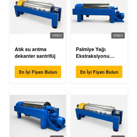
VIDEO
VIDEO
Atık su arıtma
Palmiye Yağı
dekanter santrifüj
Ekstraksiyonu
Dekantör Merkezci
En İyi Fiyatı Bulun
En İyi Fiyatı Bulun