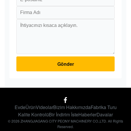
Gönder
Evde
Ürün
Videolar
Bizim Hakkımızda
Fabrika Turu
Kalite Kontrolü
Bir İndirim İste
Haberler
Davalar
© 2026 ZHANGJIAGANG CITY PEONY MACHINERY CO.,LTD. All Rights
Reserved.