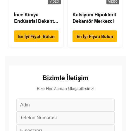
VIDEO
VIDEO
İnce Kimya
Kalsiyum Hipoklorit
Endüstrisi Dekantör
Dekantör Merkezci
Santrifüjü
En İyi Fiyatı Bulun
En İyi Fiyatı Bulun
Bizimle İletişim
Bize Her Zaman Ulaşabilirsiniz!