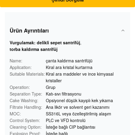
Ürün Ayrıntıları
Vurgulamak:
delikli sepet santrifüj
,
torba kaldırma santrifüj
Name:
çanta kaldırma santrifüjü
Application:
Kiral ara kristal kurtarma
Suitable Materials:
Kiral ara maddeler ve ince kimyasal
kristaller
Operation:
Grup
Separation Type:
Katı-sıvı filtrasyonu
Cake Washing:
Opsiyonel düşük kayıplı kek yıkama
Filtrate Handling:
Ana likör ve solvent geri kazanımı
MOC:
SS316L veya özelleştirilmiş alaşım
Control System:
PLC ve VFD kontrolü
Cleaning Option:
İsteğe bağlı CIP bağlantısı
Explosion Proof:
İsteğe bağlı