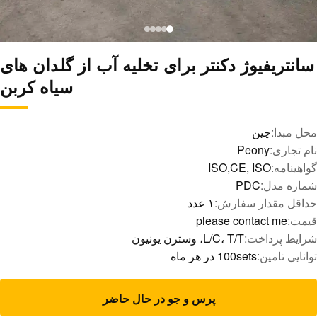
سانتریفیوژ دکنتر برای تخلیه آب از گلدان های
سیاه کربن
محل مبدا:
چين
نام تجاری:
Peony
گواهینامه:
ISO,CE, ISO
شماره مدل:
PDC
حداقل مقدار سفارش:
۱ عدد
قیمت:
please contact me
شرایط پرداخت:
L/C، T/T، وسترن یونیون
توانایی تامین:
100sets در هر ماه
پرس و جو در حال حاضر