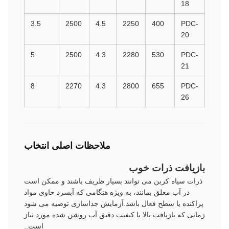
18
00
3.5
2500
4.5
2250
400
PDC-
20
00
5
2500
4.3
2280
530
PDC-
21
00
8
2270
4.3
2800
655
PDC-
26
ملاحظات اصلی انتخاب
بازیافت ذرات خوب
ذرات سیاه کربن می توانند بسیار ظریف باشند و ممکن است
در آب معلق بمانند، به ویژه هنگامی که آبسرد حاوی مواد
پراکنده یا سطح فعال باشد.آزمایش جداسازی توصیه می شود
زمانی که بازیافت بالا یا کیفیت دقیق آب روشن شده مورد نیاز
است..