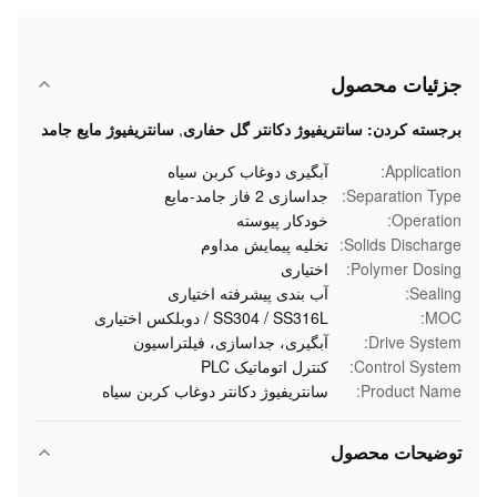
جزئیات محصول
برجسته کردن:
سانتریفیوژ دکانتر گل حفاری
,
سانتریفیوژ مایع جامد
Application:
آبگیری دوغاب کربن سیاه
Separation Type:
جداسازی 2 فاز جامد-مایع
Operation:
خودکار پیوسته
Solids Discharge:
تخلیه پیمایش مداوم
Polymer Dosing:
اختیاری
Sealing:
آب بندی پیشرفته اختیاری
MOC:
SS304 / SS316L / دوبلکس اختیاری
Drive System:
آبگیری، جداسازی، فیلتراسیون
Control System:
کنترل اتوماتیک PLC
Product Name:
سانتریفیوژ دکانتر دوغاب کربن سیاه
توضیحات محصول