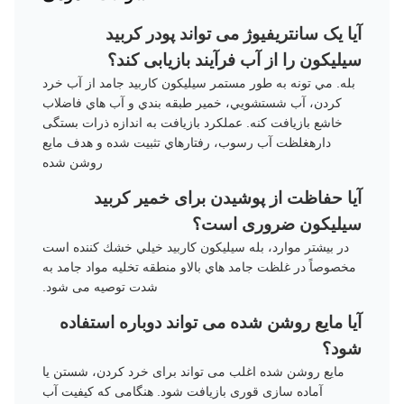
آیا یک سانتریفیوژ می تواند پودر کربید
سیلیکون را از آب فرآیند بازیابی کند؟
بله. مي تونه به طور مستمر سيليکون کاربيد جامد از آب خرد
کردن، آب شستشويي، خمیر طبقه بندي و آب هاي فاضلاب
خاشع بازيافت کنه. عملکرد بازيافت به اندازه ذرات بستگی
دارهغلظت آب رسوب، رفتارهاي تثبيت شده و هدف مايع
روشن شده
آیا حفاظت از پوشیدن برای خمیر کربید
سیلیکون ضروری است؟
در بيشتر موارد، بله سيليكون کاربيد خيلي خشك کننده است
مخصوصاً در غلظت جامد هاي بالاو منطقه تخلیه مواد جامد به
شدت توصیه می شود.
آیا مایع روشن شده می تواند دوباره استفاده
شود؟
مایع روشن شده اغلب می تواند برای خرد کردن، شستن یا
آماده سازی قوری بازیافت شود. هنگامی که کیفیت آب