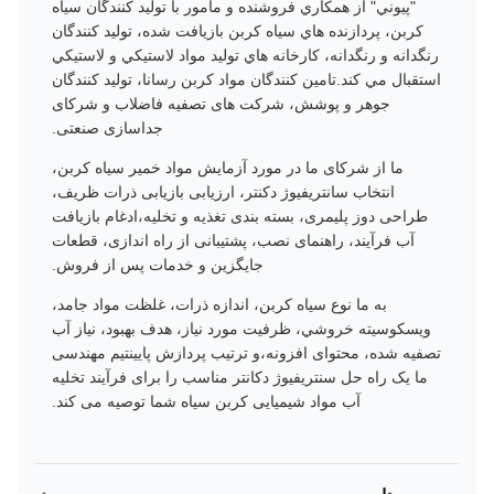
"پيوني" از همکاري فروشنده و مامور با توليد كنندگان سياه
کربن، پردازنده هاي سياه کربن بازيافت شده، توليد كنندگان
رنگدانه و رنگدانه، کارخانه هاي توليد مواد لاستيکي و لاستيکي
استقبال مي كند.تامین کنندگان مواد کربن رسانا، تولید کنندگان
جوهر و پوشش، شرکت های تصفیه فاضلاب و شرکای
جداسازی صنعتی.
ما از شرکای ما در مورد آزمایش مواد خمیر سیاه کربن،
انتخاب سانتریفیوژ دکنتر، ارزیابی بازیابی ذرات ظریف،
طراحی دوز پلیمری، بسته بندی تغذیه و تخلیه،ادغام بازیافت
آب فرآیند، راهنمای نصب، پشتیبانی از راه اندازی، قطعات
جایگزین و خدمات پس از فروش.
به ما نوع سياه کربن، اندازه ذرات، غلظت مواد جامد،
ويسکوسيته خروشي، ظرفیت مورد نياز، هدف بهبود، نياز آب
تصفيه شده، محتوای افزونه،و ترتیب پردازش پایینتیم مهندسی
ما یک راه حل سنتریفیوژ دکانتر مناسب را برای فرآیند تخلیه
آب مواد شیمیایی کربن سیاه شما توصیه می کند.