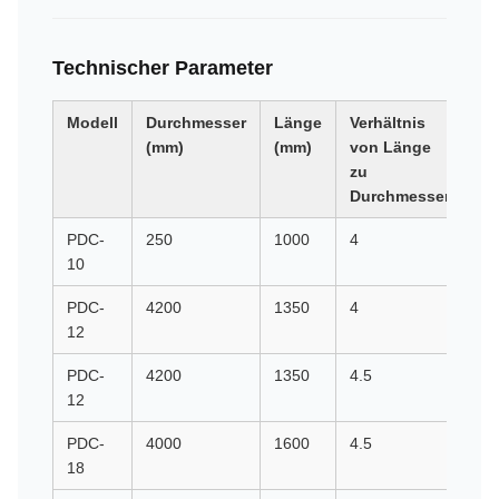
Technischer Parameter
Modell
Durchmesser
Länge
Verhältnis
G-
(mm)
(mm)
von Länge
Kr
zu
Durchmesser
PDC-
250
1000
4
40
10
PDC-
4200
1350
4
35
12
PDC-
4200
1350
4.5
31
12
PDC-
4000
1600
4.5
31
18