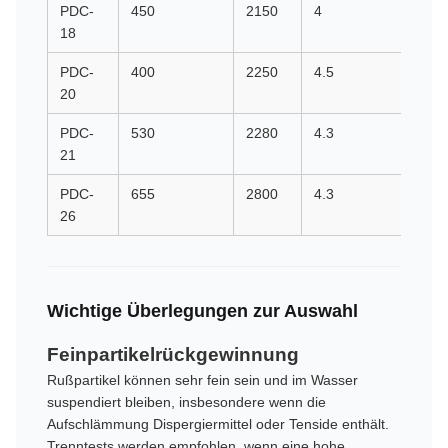
PDC-
450
2150
4
25
18
PDC-
400
2250
4.5
25
20
PDC-
530
2280
4.3
25
21
PDC-
655
2800
4.3
22
26
Wichtige Überlegungen zur Auswahl
Feinpartikelrückgewinnung
Rußpartikel können sehr fein sein und im Wasser
suspendiert bleiben, insbesondere wenn die
Aufschlämmung Dispergiermittel oder Tenside enthält.
Trenntests werden empfohlen, wenn eine hohe