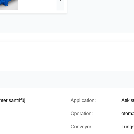
nter santrifüj
Application:
Atık s
Operation:
otomat
Conveyor:
Tungs