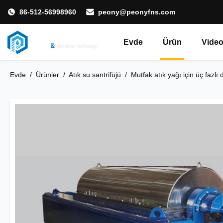
86-512-56998960
peony@peonyfns.com
Evde
Ürün
Video
Evde
/
Ürünler
/
Atık su santrifüjü
/
Mutfak atık yağı için üç fazlı 