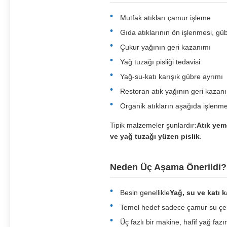
Mutfak atıkları çamur işleme
Gıda atıklarının ön işlenmesi, gü
Çukur yağının geri kazanımı
Yağ tuzağı pisliği tedavisi
Yağ-su-katı karışık gübre ayrımı
Restoran atık yağının geri kazan
Organik atıkların aşağıda işlenm
Tipik malzemeler şunlardır:
Atık yeme
ve yağ tuzağı yüzen pislik
.
Neden Üç Aşama Önerildi?
Besin genellikle
Yağ, su ve katı k
Temel hedef sadece çamur su çe
Üç fazlı bir makine, hafif yağ fazın