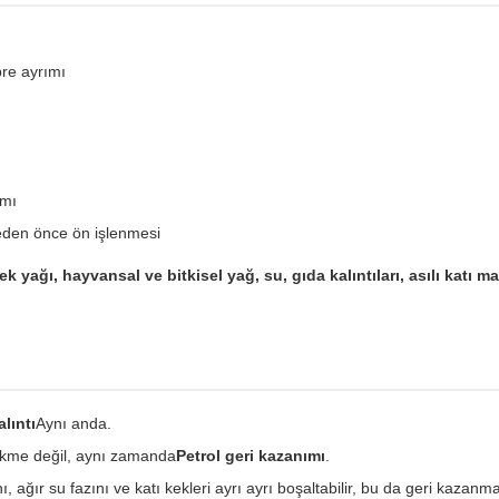
bre ayrımı
ımı
eden önce ön işlenmesi
k yağı, hayvansal ve bitkisel yağ, su, gıda kalıntıları, asılı katı m
alıntı
Aynı anda.
kme değil, aynı zamanda
Petrol geri kazanımı
.
ı, ağır su fazını ve katı kekleri ayrı ayrı boşaltabilir, bu da geri kazanma 