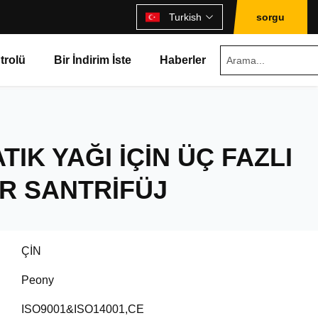
Turkish
sorgu
trolü
Bir İndirim İste
Haberler
TIK YAĞI IÇIN ÜÇ FAZLI
R SANTRIFÜJ
ÇİN
Peony
ISO9001&ISO14001,CE