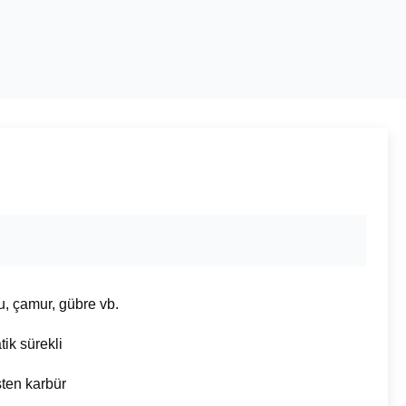
u, çamur, gübre vb.
ik sürekli
ten karbür