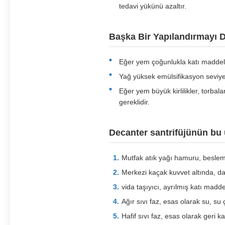
tedavi yükünü azaltır.
Başka Bir Yapılandırmayı 
Eğer yem çoğunlukla katı maddeler v
Yağ yüksek emülsifikasyon seviyed
Eğer yem büyük kirlilikler, torbal
gereklidir.
Decanter santrifüjünün bu 
Mutfak atık yağı hamuru, beslem
Merkezi kaçak kuvvet altında, da
vida taşıyıcı, ayrılmış katı madd
Ağır sıvı faz, esas olarak su, su ç
Hafif sıvı faz, esas olarak geri k