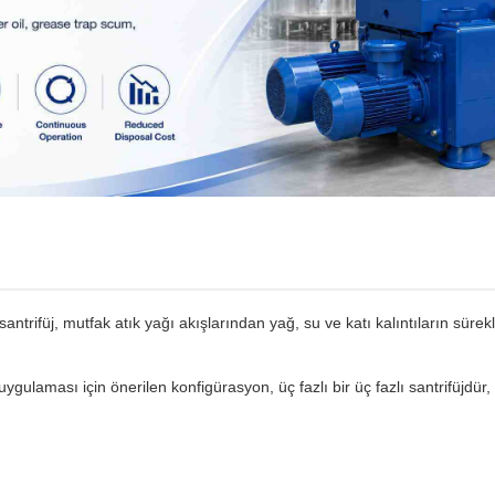
ntrifüj, mutfak atık yağı akışlarından yağ, su ve katı kalıntıların sürekl
gulaması için önerilen konfigürasyon, üç fazlı bir üç fazlı santrifüjdür, 