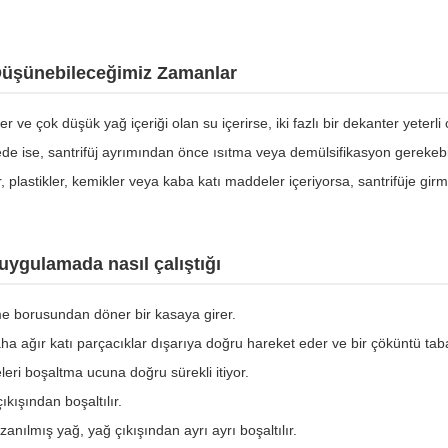
Düşünebileceğimiz Zamanlar
e çok düşük yağ içeriği olan su içerirse, iki fazlı bir dekanter yeterli ol
e ise, santrifüj ayrımından önce ısıtma veya demülsifikasyon gerekebil
ar, plastikler, kemikler veya kaba katı maddeler içeriyorsa, santrifüje 
uygulamada nasıl çalıştığı
e borusundan döner bir kasaya girer.
ha ağır katı parçacıklar dışarıya doğru hareket eder ve bir çöküntü taba
eleri boşaltma ucuna doğru sürekli itiyor.
ıkışından boşaltılır.
azanılmış yağ, yağ çıkışından ayrı ayrı boşaltılır.