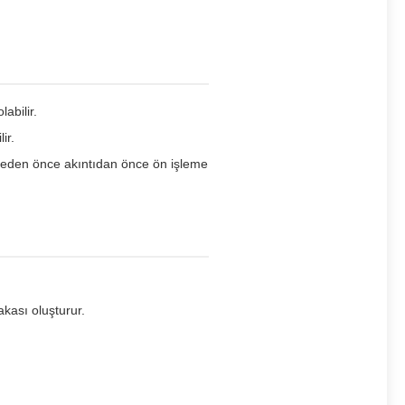
abilir.
ir.
girmeden önce akıntıdan önce ön işleme
kası oluşturur.