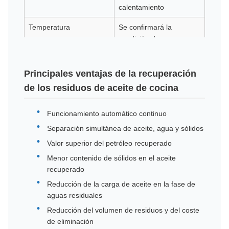
calentamiento
Temperatura
Se confirmará la
condición de
calentamiento de
acuerdo con el objetivo
de viscosidad y
Principales ventajas de la recuperación
separación del aceite.
de los residuos de aceite de cocina
Riesgo de corrosión
Medio; depende de la
Funcionamiento automático continuo
composición de la sal,
los ácidos orgánicos, los
Separación simultánea de aceite, agua y sólidos
productos químicos de
Valor superior del petróleo recuperado
limpieza y las aguas
Menor contenido de sólidos en el aceite
residuales
recuperado
Requisito de capacidad
Confirmar en m3/h,
Reducción de la carga de aceite en la fase de
toneladas/día o horas de
aguas residuales
funcionamiento diarias
Reducción del volumen de residuos y del coste
de eliminación
Resultado objetivo
Mayor tasa de