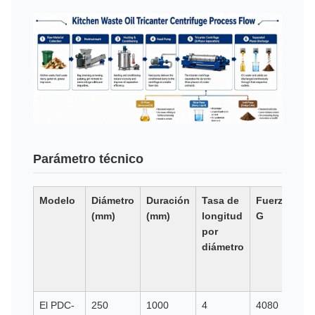
Parámetro técnico
Modelo
Diámetro
Duración
Tasa de
Fuerza
De
(mm)
(mm)
longitud
G
má
por
de
diámetro
mat
só
(m
El PDC-
250
1000
4
4080
0.4