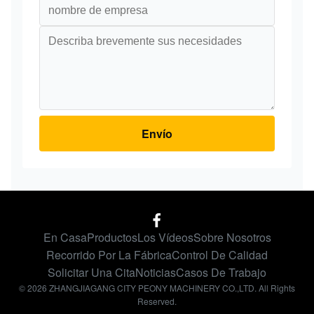
Envío
En Casa
Productos
Los Vídeos
Sobre Nosotros
Recorrido Por La Fábrica
Control De Calidad
Solicitar Una Cita
Noticias
Casos De Trabajo
© 2026 ZHANGJIAGANG CITY PEONY MACHINERY CO.,LTD. All Rights
Reserved.