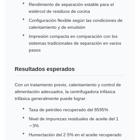
recuperación de aceite,
Rendimiento de separación estable para el
menos sólidos en el
estiércol de residuos de cocina
aceite recuperado,
Configuración flexible según las condiciones de
menos aceite en fase de
calentamiento y de emulsión
agua, descarga estable
Impresión compacta en comparación con los
de pastel
sistemas tradicionales de separación en varios
Requisito de
El uso de la tecnología
pasos
pretratamiento
de calibración de la
carga de la carga de la
Resultados esperados
carga de la carga de la
carga de la carga de la
carga de la carga de la
Con un tratamiento previo, calentamiento y control de
carga
alimentación adecuados, la centrifugadora trifásica
trifásica generalmente puede lograr:
Condición de la emulsión
Confirmar si el aceite es
aceite libre, emulsión
Tasa de petróleo recuperado del 85­95%
débil o emulsión estable
Nivel de impurezas residuales de aceite del 1
∼3%
Humectación del 2·5% en el aceite recuperado