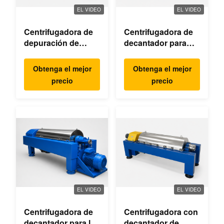
EL VIDEO
EL VIDEO
Centrifugadora de
Centrifugadora de
depuración de
decantador para
aguas residuales
extracción de aceite
de palma
Obtenga el mejor
Obtenga el mejor
precio
precio
EL VIDEO
EL VIDEO
Centrifugadora de
Centrifugadora con
decantador para la
decantador de