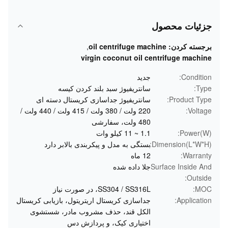
جزئیات محصول
برجسته کردن:
oil centrifuge machine
,
virgin coconut oil centrifuge machine
Condition:
جدید
Type:
سانتریفیوژ سبد بلند کردن کیسه
Product Type:
سانتریفیوژ جداسازی کریستال دسته ای
Voltage:
220 ولت / 380 ولت / 415 ولت / 440 ولت /
480 ولت، سفارشی
Power(W):
1.1 ~ 11 کیلو وات
Dimension(L*W*H):
بستگی به مدل و پیکربندی بالابر دارد
Warranty:
12 ماه
Surface Inside And
جلا داده شده
Outside:
MOC:
SS304 / SS316L، در صورت نیاز
Application:
جداسازی کریستال اریتریتول، بازیابی کریستال
الکل قند، حذف مشروب مادر، شستشوی
اختیاری کیک، و پردازش دس