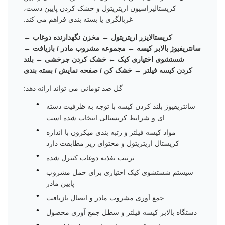
کریستالیزاسیون اریتریتول و خشک کردن پایین دست،
غربالگری یا بسته بندی فراهم می کند.
کریستالایزر اریتریتول ← مخزن نگهدارنده دوغاب ←
سانتریفیوژ بالابر کیسه ← مجموعه مشروب مادر / بازیافت ←
شستشوی اختیاری کیک ← خشک کردن چرخشی ← بلند
کردن کیسه فیلتر → خشک کن / صفحه نمایش / بسته بندی
گل صد تومانی می تواند ارائه دهد:
سانتریفیوژ بلند کردن کیسه با توجه به ظرفیت دسته
ای و شرایط کریستالی انتخاب شده است
مواد کیسه فیلتر و رتبه بندی میکرون با اندازه
کریستال اریتریتول و محتوای ریز مطابقت دارد
ترتیب تغذیه دوغاب کنترل شده
سیستم شستشوی کیک اختیاری برای حمل مشروب
پایین مادر
جمع آوری مشروب مادر و اتصال بازیافت
دستگاه بالابر کیسه فیلتر و سطل جمع آوری محصول