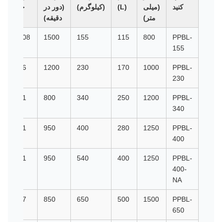
کنید
(میلی
(L)
(کیلوگرم)
(دور در
جی
(
متر)
دقیقه)
1008
1500
155
115
800
PPBL-
155
806
1200
230
170
1000
PPBL-
230
431
800
340
250
1200
PPBL-
340
631
950
400
280
1250
PPBL-
400
631
950
540
400
1250
PPBL-
400-
NA
607
850
650
500
1500
PPBL-
650