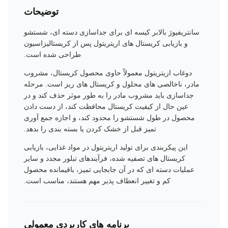
توضیحات
سانتریفیوژ بالابر کیسه ای برای جداسازی دسته ای، شستشو
و بازیابی کریستال های اریتریتول پس از کریستالیزاسیون
طراحی شده است.
دوغاب اریتریتول معمولاً حاوی محصول کریستال، مشروب
مادر، ناخالصی های محلول و کریستال های ریز است. مرحله
جداسازی باید مشروب مادر را به طور موثر حذف کند و در
عین حال از کیفیت کریستال محافظت کند، از دست دادن
محصول در طول شستشو را محدود کند، و اجازه جمع آوری
تمیز قبل از خشک کردن یا بسته بندی را بدهد.
این پیکربندی برای تولید اریتریتول در مواد غذایی، بازیابی
کریستال های تصفیه شده، فرآیندهای تبلور مجدد و سایر
عملیات دسته ای که در آن جابجایی تمیز، باقیمانده محصول
کم و تغییر انعطاف پذیر مهم هستند، مناسب است.
برنامه های کاربردی معمولی