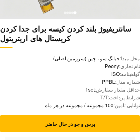
سانتریفیوژ بلند کردن کیسه برای جدا کردن
کریستال های اریتریتول
محل مبدا:
جیانگ سو ، چین (سرزمین اصلی)
نام تجاری:
Peony
گواهینامه:
ISO
شماره مدل:
PPBL
حداقل مقدار سفارش:
1set
شرایط پرداخت:
T/T
توانایی تامین:
100 مجموعه / مجموعه در هر ماه
پرس و جو در حال حاضر