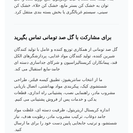
توان به خشک کن بستر مایع، خشک کن خلاء، خشک کن
سینی، سیستم غربالگری یا بخش بسته بندی منتقل کرد.
برای مشارکت با گل صد تومانی تماس بگیرید
گل صد تومانی از همکاری توزیع کننده و عامل با تولید کنندگان
شیرین کننده، تولید کنندگان مواد غذایی، پردازشگرهای الکل
قند، پیمانکاران کریستالیزاسیون و شرکای جداسازی دسته ای
جامد-مایع استقبال می کند.
ما از انتخاب سانتریفیوژ، تطبیق کیسه فیلتر، طراحی
شستشوی کیک، پیکربندی مواد بهداشتی، اتصال بازیابی
مشروب مادر، راهنمایی نصب، پشتیبانی راه اندازی، قطعات
یدکی و خدمات پس از فروش پشتیبانی می کنیم.
اندازه کریستال اریتریتول، ظرفیت دسته ای، غلظت مواد
جامد دوغاب، ترکیب مشروب مادر، رطوبت هدف، نیاز
شستشو، و ترتیب جابجایی پایین دست خود را برای ما ارسال
کنید.