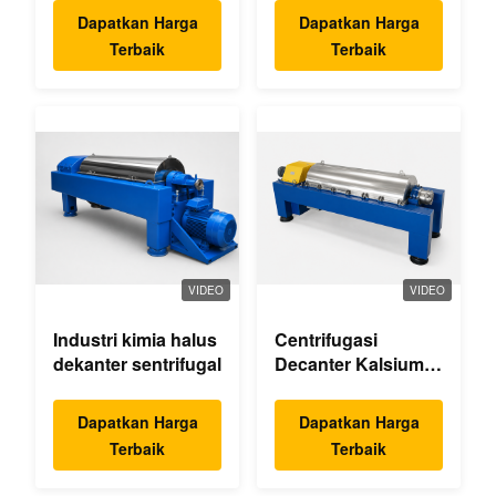
Dapatkan Harga
Dapatkan Harga
Terbaik
Terbaik
VIDEO
VIDEO
Industri kimia halus
Centrifugasi
dekanter sentrifugal
Decanter Kalsium
Hipoklorit
Dapatkan Harga
Dapatkan Harga
Terbaik
Terbaik