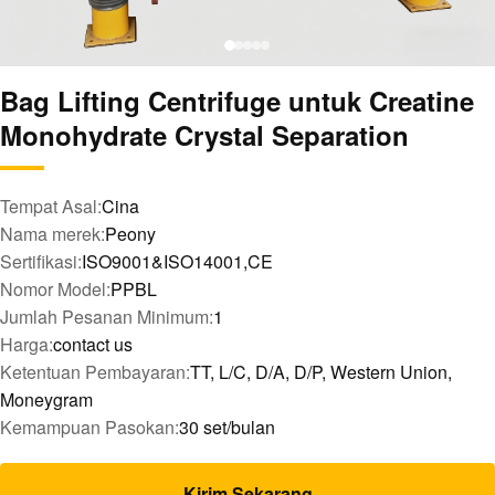
Bag Lifting Centrifuge untuk Creatine
Monohydrate Crystal Separation
Tempat Asal:
Cina
Nama merek:
Peony
Sertifikasi:
ISO9001&ISO14001,CE
Nomor Model:
PPBL
Jumlah Pesanan Minimum:
1
Harga:
contact us
Ketentuan Pembayaran:
TT, L/C, D/A, D/P, Western Union,
Moneygram
Kemampuan Pasokan:
30 set/bulan
Kirim Sekarang