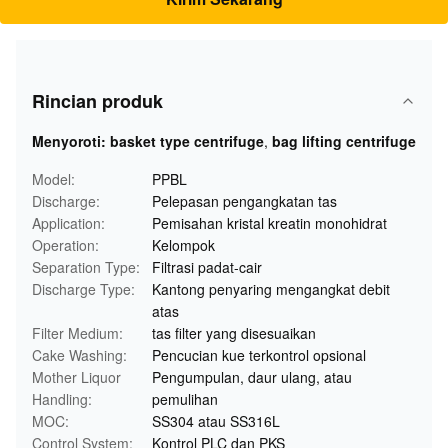
Rincian produk
Menyoroti:
basket type centrifuge
,
bag lifting centrifuge
Model:
PPBL
Discharge:
Pelepasan pengangkatan tas
Application:
Pemisahan kristal kreatin monohidrat
Operation:
Kelompok
Separation Type:
Filtrasi padat-cair
Discharge Type:
Kantong penyaring mengangkat debit
atas
Filter Medium:
tas filter yang disesuaikan
Cake Washing:
Pencucian kue terkontrol opsional
Mother Liquor
Pengumpulan, daur ulang, atau
Handling:
pemulihan
MOC:
SS304 atau SS316L
Control System:
Kontrol PLC dan PKS