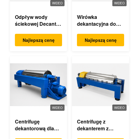
WIDEO
WIDEO
Odpływ wody
Wirówka
ściekowej Decanter
dekantacyjna do
Centrifug
ekstrakcji oleju
palmowego
Najlepszą cenę
Najlepszą cenę
WIDEO
WIDEO
Centrifugę
Centrifugę z
dekantorową dla
dekanterem z
przemysłu
hipochlorytem