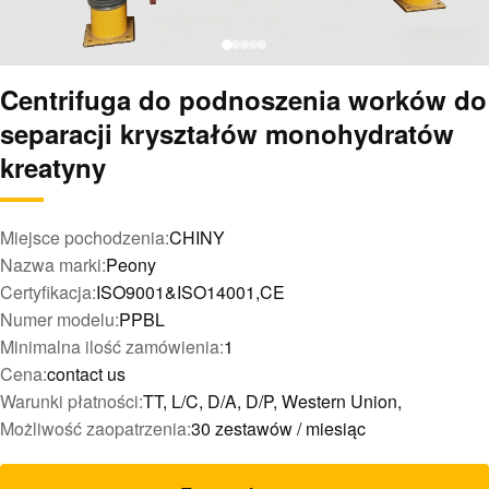
Centrifuga do podnoszenia worków do
separacji kryształów monohydratów
kreatyny
Miejsce pochodzenia:
CHINY
Nazwa marki:
Peony
Certyfikacja:
ISO9001&ISO14001,CE
Numer modelu:
PPBL
Minimalna ilość zamówienia:
1
Cena:
contact us
Warunki płatności:
TT, L/C, D/A, D/P, Western Union,
Możliwość zaopatrzenia:
30 zestawów / miesiąc