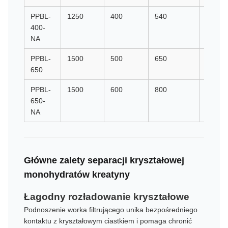
PPBL-
1250
400
540
950
400-
NA
PPBL-
1500
500
650
850
650
PPBL-
1500
600
800
850
650-
NA
Główne zalety separacji kryształowej
monohydratów kreatyny
Łagodny rozładowanie kryształowe
Podnoszenie worka filtrującego unika bezpośredniego
kontaktu z kryształowym ciastkiem i pomaga chronić