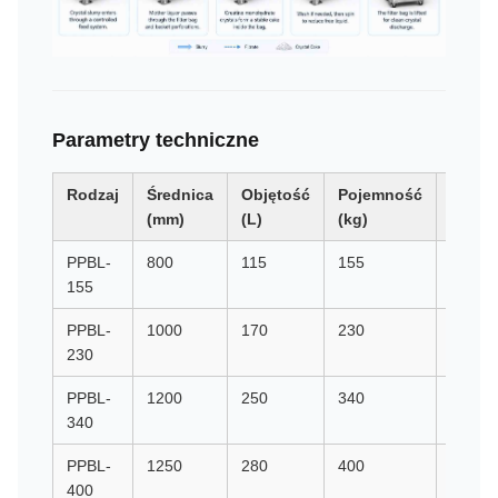
Parametry techniczne
Rodzaj
Średnica
Objętość
Pojemność
Prędk
(mm)
(L)
(kg)
(rpm)
PPBL-
800
115
155
1500
155
PPBL-
1000
170
230
1200
230
PPBL-
1200
250
340
800
340
PPBL-
1250
280
400
950
400