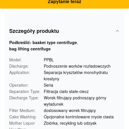
Zapytanie teraz
Szczegóły produktu
Podkreślić:
basket type centrifuge
,
bag lifting centrifuge
Model:
PPBL
Discharge:
Podnoszenie worków rozładowczych
Application:
Separacja kryształów monohydratu
kreatyny
Operation:
Seria
Separation Type:
Filtracja ciało stałe-ciecz
Discharge Type:
Worek filtrujący podnoszący górny
wyładunek
Filter Medium:
dostosowany worek filtrujący
Cake Washing:
Opcjonalne kontrolowane mycie ciasta
Mother Liquor
Zbiórka, recykling lub odzysk