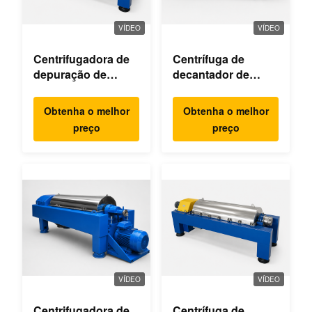
VÍDEO
VÍDEO
Centrifugadora de
Centrífuga de
depuração de
decantador de
águas residuais
extracção de óleo
de palma
Obtenha o melhor
Obtenha o melhor
preço
preço
VÍDEO
VÍDEO
Centrifugadora de
Centrífuga de