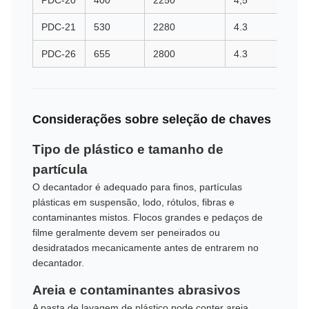
PDC-20
400
2250
4,5
PDC-21
530
2280
4.3
PDC-26
655
2800
4.3
Considerações sobre seleção de chaves
Tipo de plástico e tamanho de
partícula
O decantador é adequado para finos, partículas
plásticas em suspensão, lodo, rótulos, fibras e
contaminantes mistos. Flocos grandes e pedaços de
filme geralmente devem ser peneirados ou
desidratados mecanicamente antes de entrarem no
decantador.
Areia e contaminantes abrasivos
A pasta de lavagem de plástico pode conter areia,