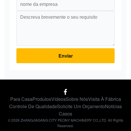
Enviar
Para Casa
Produtos
Vídeos
Sobre Nós
Visita À Fábrica
Controle De Qualidade
Solicite Um Orçamento
Notícias
Casos
© 2026 ZHANGJIAGANG CITY PEONY MACHINERY CO.,LTD. All Rights
Reserved.