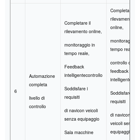
Completare il
rilevamento
Completare il
online,
rilevamento online,
monitoraggio i
monitoraggio in
tempo reale,
tempo reale,
controllo di
Feedback
feedback
intelligente
controllo
Automazione
intelligente
completa
Soddisfare i
6
Soddisfare i
requisiti
livello di
requisiti
controllo
di navi
con veicoli
di navi
con
senza equipaggio
veicoli senza
equipaggio
Sala macchine