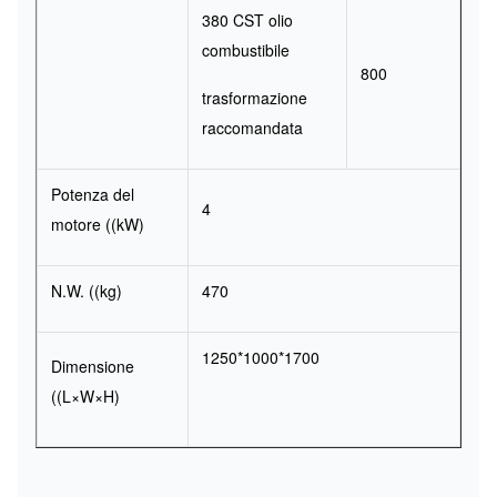
380 CST olio
combustibile
800
trasformazione
raccomandata
Potenza del
4
motore ((kW)
N.W. ((kg)
470
1250*1000*1700
Dimensione
((L×W×H)