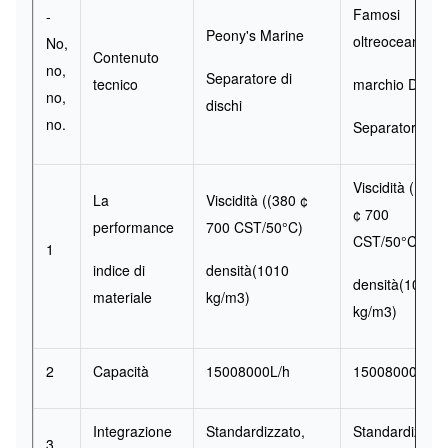
Famosi
-
Peony's Marine
oltreoceano
No,
Contenuto
no,
Separatore di
tecnico
marchio Disco
no,
dischi
no.
Separatore
Viscidità ((380
La
Viscidità ((380 ¢
¢ 700
performance
700 CST/50°C)
CST/50°C)
1
indice di
densità
(1010
densità
(1010
materiale
kg/m3)
kg/m3)
2
Capacità
15008000L/h
15008000L/h
Integrazione
Standardizzato,
Standardizzato
3