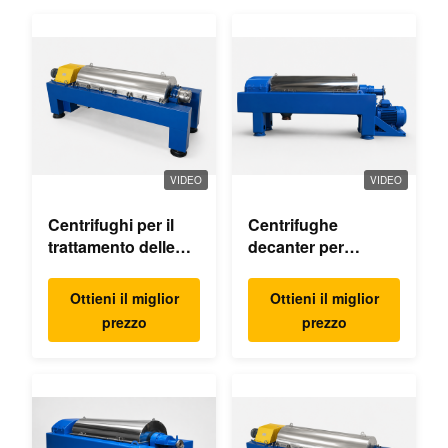
VIDEO
VIDEO
Centrifughi per il
Centrifughe
trattamento delle
decanter per
acque reflue
l'estrazione dell'olio
di palma
Ottieni il miglior
Ottieni il miglior
prezzo
prezzo