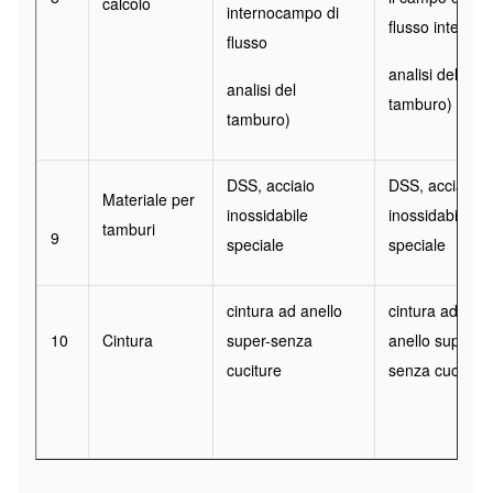
calcolo
interno
campo di
flusso interno
flusso
analisi del
analisi del
tamburo)
tamburo)
DSS, acciaio
DSS, acciaio
Materiale per
inossidabile
inossidabile
tamburi
9
speciale
speciale
cintura ad anello
cintura ad
10
Cintura
super-senza
anello super-
cuciture
senza cuciture