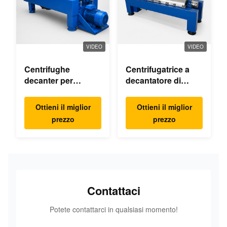
VIDEO
VIDEO
Centrifughe
Centrifugatrice a
decanter per
decantatore di
l'industria chimica
ipoclorito di calcio
fine
Ottieni il miglior
Ottieni il miglior
prezzo
prezzo
Contattaci
Potete contattarci in qualsiasi momento!