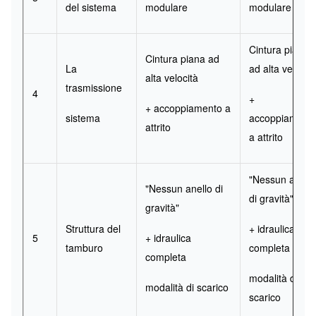
del sistema
modulare
modulare
Cintura piana
Cintura piana ad
La
ad alta velocità
alta velocità
trasmissione
4
+
+ accoppiamento a
sistema
accoppiament
attrito
a attrito
"Nessun anello
"Nessun anello di
di gravità"
gravità"
Struttura del
+ idraulica
5
+ idraulica
tamburo
completa
completa
modalità di
modalità di scarico
scarico