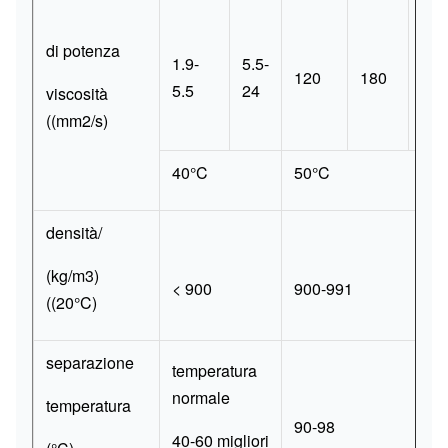
di potenza
1.9-
5.5-
120
180
380
5.5
24
viscosità
((mm2/s)
40°C
50°C
densità/
(kg/m3)
< 900
900-991
((20°C)
separazione
temperatura
normale
temperatura
90-98
40-60 migliori