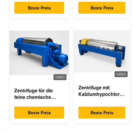
Beste Preis
Beste Preis
VIDEO
VIDEO
Zentrifuge mit
Zentrifuge für die
Kalziumhypochlorid-
feine chemische
Dekanter
Industrie
Beste Preis
Beste Preis