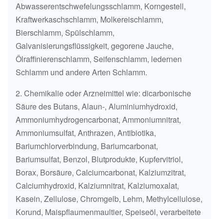
Abwasserentschwefelungsschlamm, Korngestell,
Kraftwerkaschschlamm, Molkereischlamm,
Bierschlamm, Spülschlamm,
Galvanisierungsflüssigkeit, gegorene Jauche,
Ölraffinierenschlamm, Seifenschlamm, ledernen
Schlamm und andere Arten Schlamm.
2. Chemikalie oder Arzneimittel wie: dicarbonische
Säure des Butans, Alaun-, Aluminiumhydroxid,
Ammoniumhydrogencarbonat, Ammoniumnitrat,
Ammoniumsulfat, Anthrazen, Antibiotika,
Bariumchlorverbindung, Bariumcarbonat,
Bariumsulfat, Benzol, Blutprodukte, Kupfervitriol,
Borax, Borsäure, Calciumcarbonat, Kalziumzitrat,
Calciumhydroxid, Kalziumnitrat, Kalziumoxalat,
Kasein, Zellulose, Chromgelb, Lehm, Methylcellulose,
Korund, Maispflaumenmaultier, Speiseöl, verarbeitete