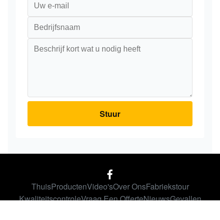
Stuur
Thuis
Producten
Video's
Over Ons
Fabriekstour
Kwaliteitscontrole
Vraag Een Offerte
Nieuws
Gevallen
© 2026 ZHANGJIAGANG CITY PEONY MACHINERY CO.,LTD. All Rights
Reserved.