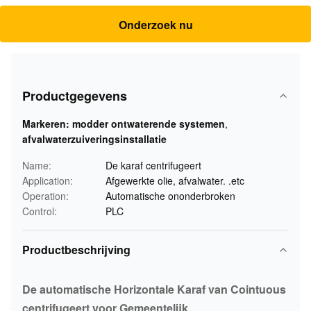
Onderzoek nu
Productgegevens
Markeren:
modder ontwaterende systemen
,
afvalwaterzuiveringsinstallatie
Name:
De karaf centrifugeert
Application:
Afgewerkte olie, afvalwater. .etc
Operation:
Automatische ononderbroken
Control:
PLC
Productbeschrijving
De automatische Horizontale Karaf van Cointuous
centrifugeert voor Gemeentelijk