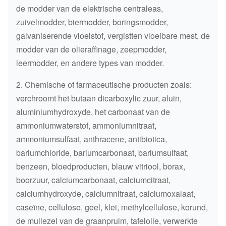
de modder van de elektrische centraleas,
zuivelmodder, biermodder, boringsmodder,
galvaniserende vloeistof, vergistten vloeibare mest, de
modder van de olieraffinage, zeepmodder,
leermodder, en andere types van modder.
2. Chemische of farmaceutische producten zoals:
verchroomt het butaan dicarboxylic zuur, aluin,
aluminiumhydroxyde, het carbonaat van de
ammoniumwaterstof, ammoniumnitraat,
ammoniumsulfaat, anthracene, antibiotica,
bariumchloride, bariumcarbonaat, bariumsulfaat,
benzeen, bloedproducten, blauw vitriool, borax,
boorzuur, calciumcarbonaat, calciumcitraat,
calciumhydroxyde, calciumnitraat, calciumoxalaat,
caseïne, cellulose, geel, klei, methylcellulose, korund,
de muilezel van de graanpruim, tafelolie, verwerkte