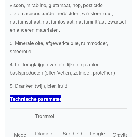
vissen, mirabilite, glutamaat, hop, pesticide
diatomaceous aarde, herbiciden, wijnsteenzuur,
natriumsulfaat, natriumfosfaat, natriumnitraat, zwartsel
en anderen materialen.
3. Minerale olie, afgewerkte olie, ruimmodder,
smeerolie.
4. het terugkrijgen van dierlijke en planten-
basisproducten (oliën/vetten, zetmeel, proteïnen)
5. Dranken (wijn, bier, fruit)
Technische parameter
Trommel
Diameter
Snelheid
Lengte
Model
Gravitatiek