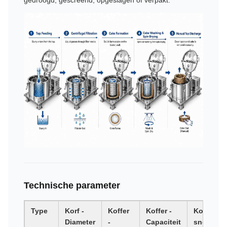
gedroogd, gescreend, opgeslagen of verpakt.
Technische parameter
Type
Korf -
Koffer
Koffer -
Koffer -
Diameter
-
Capaciteit
snelheid