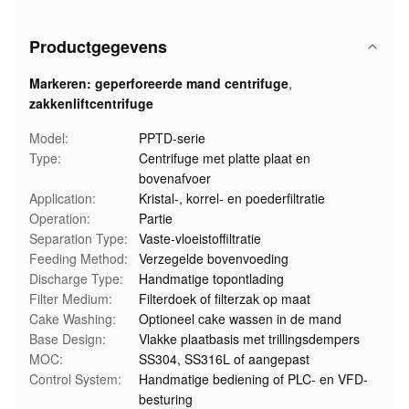
Productgegevens
Markeren:
geperforeerde mand centrifuge
,
zakkenliftcentrifuge
Model:
PPTD-serie
Type:
Centrifuge met platte plaat en
bovenafvoer
Application:
Kristal-, korrel- en poederfiltratie
Operation:
Partie
Separation Type:
Vaste-vloeistoffiltratie
Feeding Method:
Verzegelde bovenvoeding
Discharge Type:
Handmatige topontlading
Filter Medium:
Filterdoek of filterzak op maat
Cake Washing:
Optioneel cake wassen in de mand
Base Design:
Vlakke plaatbasis met trillingsdempers
MOC:
SS304, SS316L of aangepast
Control System:
Handmatige bediening of PLC- en VFD-
besturing