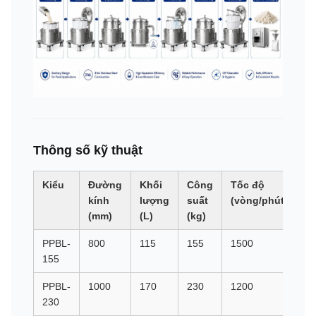
Thông số kỹ thuật
Kiểu
Đường
Khối
Công
Tốc độ
L
kính
lượng
suất
(vòng/phút)
G
(mm)
(L)
(kg)
PPBL-
800
115
155
1500
1
155
PPBL-
1000
170
230
1200
8
230