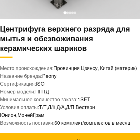
Центрифуга верхнего разряда для
мытья и обезвоживания
керамических шариков
Место происхождения:
Провинция Цзянсу, Китай (материк)
Название бренда:
Peony
Сертификация:
ISO
Номер модели:
ППТД
Минимальное количество заказа:
1SET
Условия оплаты:
Т/Т,Л/К,Д/А,Д/П,Вестерн
Юнион,МонейГрам
Возможность поставки:
60 комплект/комплектов в месяц