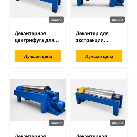
ВИДЕО
ВИДЕО
Декантерная
Декантер для
центрифуга для
экстракции
очистки сточных
пальмового масла
вод
Лучшая цена
Лучшая цена
ВИДЕО
ВИДЕО
Декантерная
Декантерная