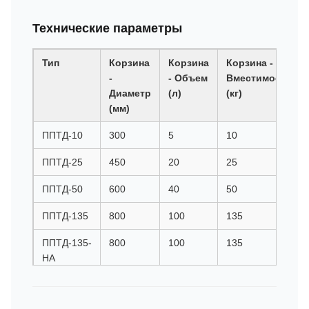
Технические параметры
Тип
Корзина
Корзина
Корзина -
-
- Объем
Вместимость
Диаметр
(л)
(кг)
(мм)
ППТД-10
300
5
10
ППТД-25
450
20
25
ППТД-50
600
40
50
ППТД-135
800
100
135
ППТД-135-
800
100
135
НА
ППТД-200
1000
150
200