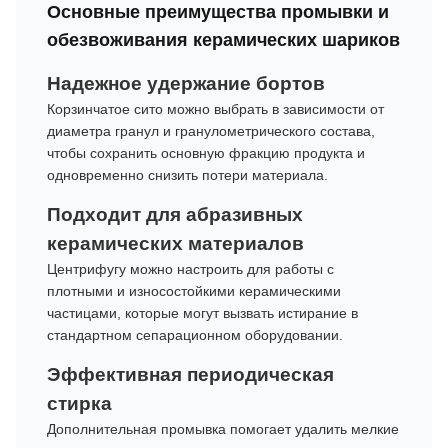
Основные преимущества промывки и
ППТД-200-
1000
150
200
обезвоживания керамических шариков
НА
Надежное удержание бортов
ППТД-300
1200
250
300
Корзинчатое сито можно выбрать в зависимости от
диаметра гранул и гранулометрического состава,
чтобы сохранить основную фракцию продукта и
одновременно снизить потери материала.
Подходит для абразивных
керамических материалов
Центрифугу можно настроить для работы с
плотными и износостойкими керамическими
частицами, которые могут вызвать истирание в
стандартном сепарационном оборудовании.
Эффективная периодическая
стирка
Дополнительная промывка помогает удалить мелкие