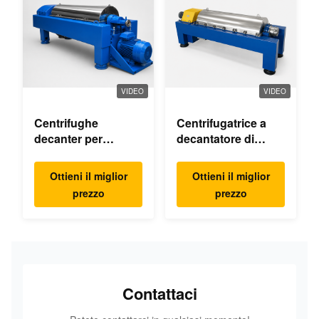
VIDEO
VIDEO
Centrifughe
Centrifugatrice a
decanter per
decantatore di
l'industria chimica
ipoclorito di calcio
fine
Ottieni il miglior
Ottieni il miglior
prezzo
prezzo
Contattaci