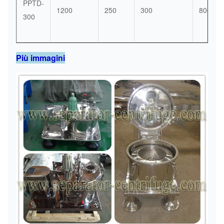
PPTD-
1200
250
300
800
300
Più immagini