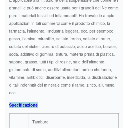
È applicabile alla filtrazione della sospensione che contiene i
granelli e può anche essere usata per i granelli del Ne come
pure i materiali tossici ed infiammabili. Ha trovato le ampie
applicazioni in tali commerci come il prodotto chimico, la
farmacia, l'alimento, l'industria leggera, ecc. per esempio:
gesso, tiamina, mirabilite, solfato ferrico, solfato di rame,
solfato del nichel, cloruro di potassio, acido acetico, borace,
soda, additivo di gomma, tintura, materia prima di plastica,
sapone, grasso, tutti i tipi di resine, sale dell'alimento,
glutammato di sodio, additivi alimentari, amido chefanno,
vitamine, antibiotici, diserbante, insetticida, la disidratazione
di tali indennità del minerale come il rame, zinco, alluminio,
ecc.
Specificazione
Tamburo