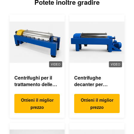
Potete inoltre gradire
VIDEO
VIDEO
Centrifughi per il
Centrifughe
trattamento delle
decanter per
acque reflue
l'estrazione dell'olio
di palma
Ottieni il miglior
Ottieni il miglior
prezzo
prezzo