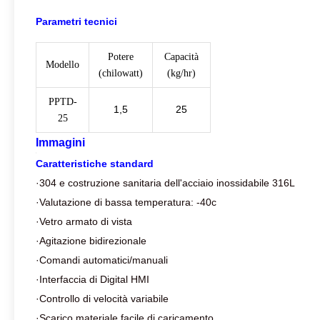
Parametri tecnici
Potere
Capacità
Modello
(chilowatt)
(kg/hr)
PPTD-
1,5
25
25
Immagini