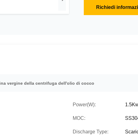
Richiedi informaz
na vergine della centrifuga dell'olio di cocco
Power(W):
1.5K
MOC:
SS304
Discharge Type:
Scari