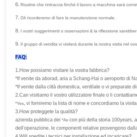
Applicazione
estrazione dell'olio 1.Plant
2.
estrazione dell'olio
estrazione 3.Trim
4.Any asciugano l'estrazione della biomassa
Collocazione
1.
Ex motore della prova
2.
Guarnizioni di PTFE
3.
Pannello del touch screen con il programma dello SpA
4.
Gruppo di regolazione dell'invertitore