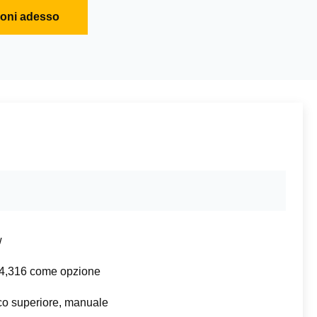
ioni adesso
w
,316 come opzione
co superiore, manuale