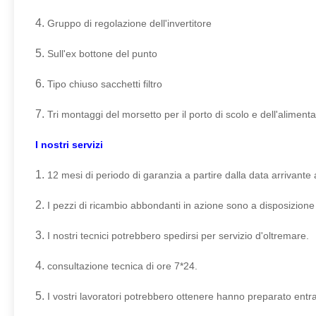
Caratteristiche standard
·304 e costruzione sanitaria dell'acciaio inossidabile 316L
·Valutazione di bassa temperatura: -40c
·Vetro armato di vista
·Agitazione bidirezionale
·Comandi automatici/manuali
·Interfaccia di Digital HMI
·Controllo di velocità variabile
·Scarico materiale facile di caricamento
·Essiccazione resistente di rotazione
·Nessun fondamento richiesto