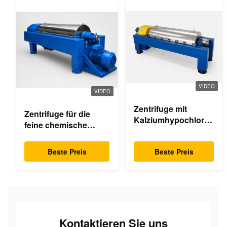
VIDEO
VIDEO
Zentrifuge mit
Zentrifuge für die
Kalziumhypochlorid-
feine chemische
Dekanter
Industrie
Beste Preis
Beste Preis
Kontaktieren Sie uns