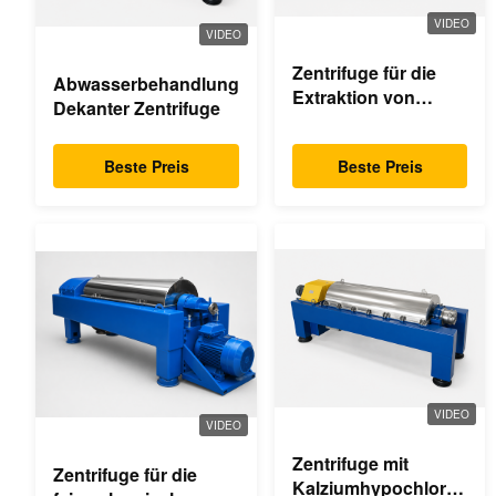
VIDEO
VIDEO
Zentrifuge für die
Abwasserbehandlung
Extraktion von
Dekanter Zentrifuge
Palmöl
Beste Preis
Beste Preis
VIDEO
VIDEO
Zentrifuge mit
Zentrifuge für die
Kalziumhypochlorid-