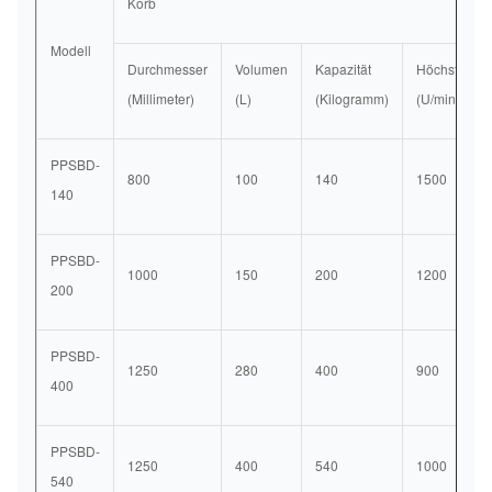
Korb
Modell
Durchmesser
Volumen
Kapazität
Höchstgesch
(Millimeter)
(L)
(Kilogramm)
(U/min)
PPSBD-
800
100
140
1500
140
PPSBD-
1000
150
200
1200
200
PPSBD-
1250
280
400
900
400
PPSBD-
1250
400
540
1000
540