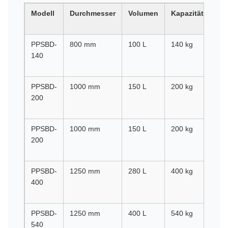
Modell
Durchmesser
Volumen
Kapazität
Ges
PPSBD-
800 mm
100 L
140 kg
15
140
Um
pro
PPSBD-
1000 mm
150 L
200 kg
12
200
Um
pro
PPSBD-
1000 mm
150 L
200 kg
12
200
Um
pro
PPSBD-
1250 mm
280 L
400 kg
90
400
Um
pro
PPSBD-
1250 mm
400 L
540 kg
10
540
Um