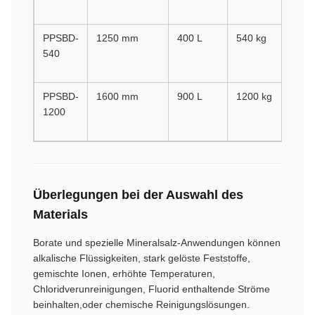
pro
PPSBD-
1250 mm
400 L
540 kg
10
540
Um
pro
PPSBD-
1600 mm
900 L
1200 kg
85
1200
Um
pro
Überlegungen bei der Auswahl des
Materials
Borate und spezielle Mineralsalz-Anwendungen können
alkalische Flüssigkeiten, stark gelöste Feststoffe,
gemischte Ionen, erhöhte Temperaturen,
Chloridverunreinigungen, Fluorid enthaltende Ströme
beinhalten,oder chemische Reinigungslösungen.