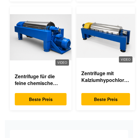
VIDEO
VIDEO
Zentrifuge mit
Zentrifuge für die
Kalziumhypochlorid-
feine chemische
Dekanter
Industrie
Beste Preis
Beste Preis