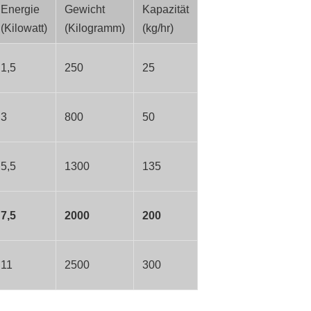
Energie
Gewicht
Kapazität
(Kilowatt)
(Kilogramm)
(kg/hr)
1,5
250
25
3
800
50
5,5
1300
135
7,5
2000
200
11
2500
300