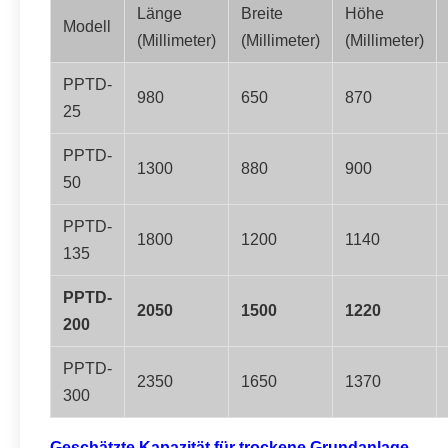
Länge
Breite
Höhe
Modell
(Millimeter)
(Millimeter)
(Millimeter)
PPTD-
980
650
870
25
PPTD-
1300
880
900
50
PPTD-
1800
1200
1140
135
PPTD-
2050
1500
1220
200
PPTD-
2350
1650
1370
300
Geschätzte Kapazität für trockene Grundanlage