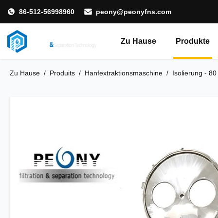
86-512-56998960
peony@peonyfns.com
Zu Hause
Produkte
Zu Hause
/
Produits
/
Hanfextraktionsmaschine
/
Isolierung - 8