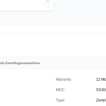
söl-Zentrifugenmaschine
Warranty:
12 Mo
MOC:
SS304
Type:
Zentr