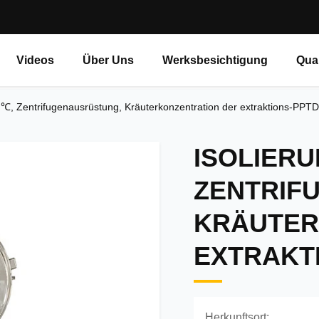
Videos
Über Uns
Werksbesichtigung
Qual
0 ℃, Zentrifugenausrüstung, Kräuterkonzentration der extraktions-PPT
ISOLIERUN
ZENTRIF
KRÄUTER
EXTRAKTI
Herkunftsort: