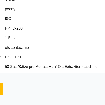
peony
ISO
PPTD-200
1 Satz
pls contact me
:
L / C, T / T
50 Satz/Sätze pro Monats-Hanf-Öls-Extraktionmaschine