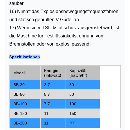
sauber
16) Nimmt das Explosionsbewegungsfrequenzfahren
und statisch geprüften V-Gürtel an
17) Wenn sie mit Stickstoffschutz ausgerüstet wird, ist
die Maschine für Festflüssigkeitstrennung von
Brennstoffen oder von explosi passend
Spezifikationen
Energie
Kapazität
Modell
(Kilowatt)
(batch/hr)
BB-30
3,7
30
BB-50
5,7
50
BB-100
7,7
100
BB-150
11
150
BB-200
11
200