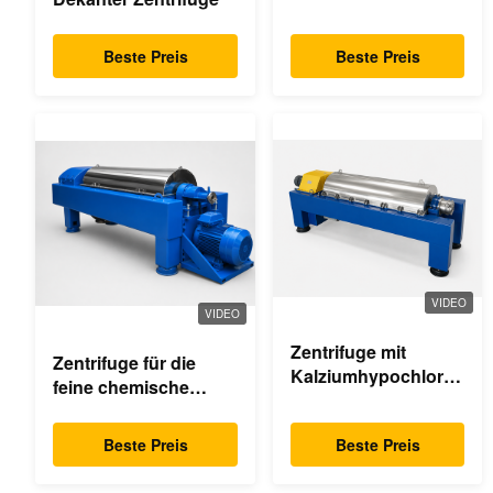
Palmöl
Beste Preis
Beste Preis
VIDEO
VIDEO
Zentrifuge mit
Zentrifuge für die
Kalziumhypochlorid-
feine chemische
Dekanter
Industrie
Beste Preis
Beste Preis