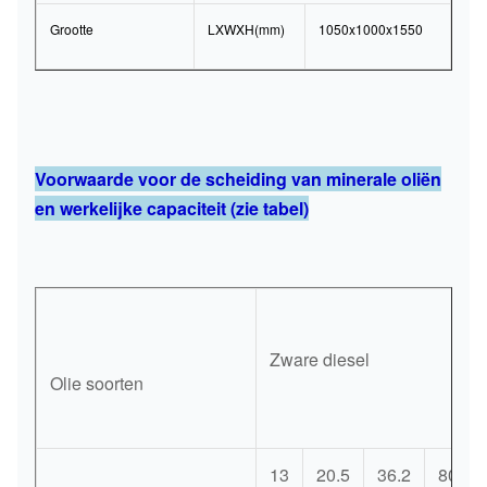
Grootte
LXWXH(mm)
1050x1000x1550
Voorwaarde voor de scheiding van minerale oliën
en werkelijke capaciteit (zie tabel)
Zware diesel
Olie soorten
13
20.5
36.2
80