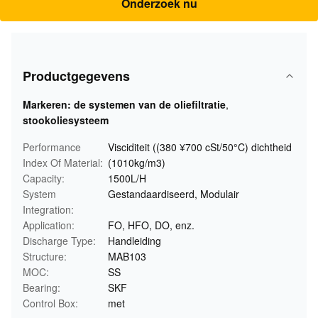
Onderzoek nu
Productgegevens
Markeren:
de systemen van de oliefiltratie
,
stookoliesysteem
Performance
Visciditeit ((380 ¥700 cSt/50°C) dichtheid
Index Of Material:
(1010kg/m3)
Capacity:
1500L/H
System
Gestandaardiseerd, Modulair
Integration:
Application:
FO, HFO, DO, enz.
Discharge Type:
Handleiding
Structure:
MAB103
MOC:
SS
Bearing:
SKF
Control Box:
met