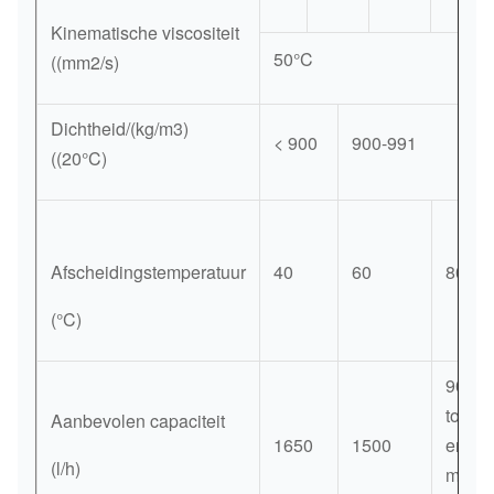
Kinematische viscositeit
50°C
((mm2/s)
Dichtheid/(kg/m3)
< 900
900-991
((20°C)
Afscheidingstemperatuur
40
60
80
(°C)
900
tot
Aanbevolen capaciteit
1650
1500
en
(l/h)
met