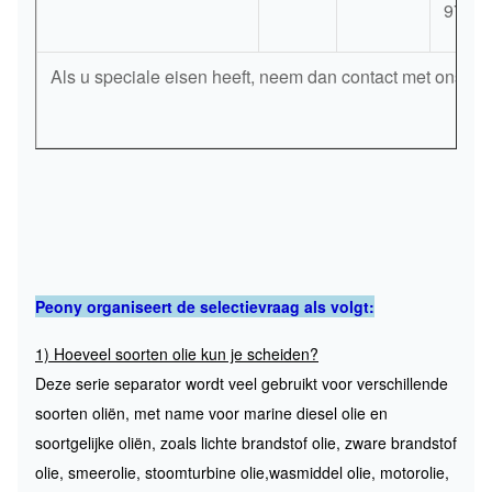
975
Als u speciale eisen heeft, neem dan contact met ons op.
Peony organiseert de selectievraag als volgt:
1) Hoeveel soorten olie kun je scheiden?
Deze serie separator wordt veel gebruikt voor verschillende
soorten oliën, met name voor marine diesel olie en
soortgelijke oliën, zoals lichte brandstof olie, zware brandstof
olie, smeerolie, stoomturbine olie,wasmiddel olie, motorolie,