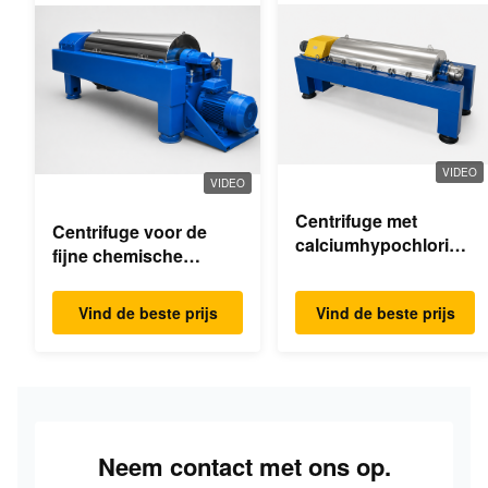
VIDEO
VIDEO
Centrifuge met
Centrifuge voor de
calciumhypochloride-
fijne chemische
dekanter
industrie
Vind de beste prijs
Vind de beste prijs
Neem contact met ons op.