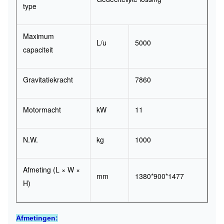
type
Maximum
L/u
5000
capaciteit
Gravitatiekracht
7860
Motormacht
kW
11
N.W.
kg
1000
Afmeting (L × W ×
mm
1380*900*1477
H)
Afmetingen: