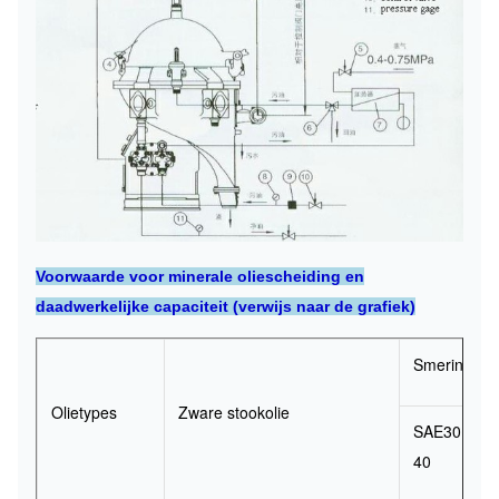
Voorwaarde voor minerale oliescheiding en
daadwerkelijke capaciteit (verwijs naar de grafiek)
Smeringsoli
Olietypes
Zware stookolie
SAE30,
40