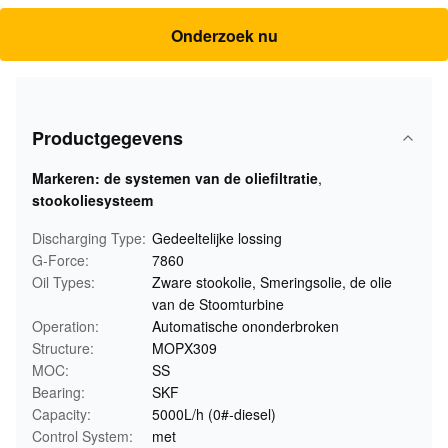
Onderzoek nu
Productgegevens
Markeren:
de systemen van de oliefiltratie
,
stookoliesysteem
Discharging Type:
Gedeeltelijke lossing
G-Force:
7860
Oil Types:
Zware stookolie, Smeringsolie, de olie
van de Stoomturbine
Operation:
Automatische ononderbroken
Structure:
MOPX309
MOC:
SS
Bearing:
SKF
Capacity:
5000L/h (0#-diesel)
Control System:
met