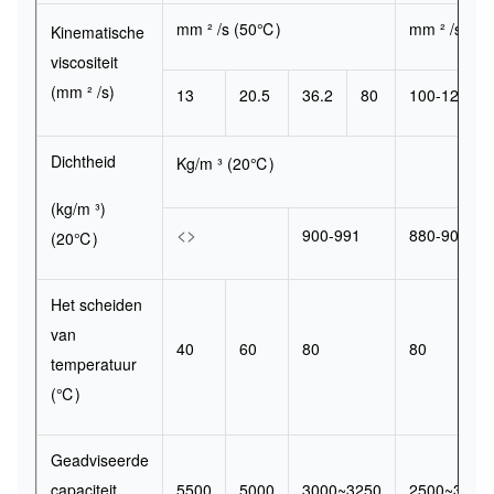
mm ² /s (50℃)
mm ² /s (4
Kinematische
viscositeit
(mm ² /s)
13
20.5
36.2
80
100-120
Dichtheid
Kg/m ³ (20℃)
(kg/m ³)
<>
900-991
880-900
(20℃)
Het scheiden
van
40
60
80
80
temperatuur
(℃)
Geadviseerde
capaciteit
5500
5000
3000~3250
2500~3000