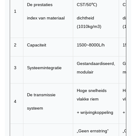
De prestaties
CST/50℃)
CST/5
1
index van materiaal
dichtheid
dichth
(1010kg/m3)
(1010
2
Capaciteit
1500~8000L/h
1500~
Gestandaardiseerd,
Gestan
3
Systeemintegratie
modulair
modula
Hoge snelheids
Hoge s
De transmissie
vlakke riem
vlakke
4
systeem
+ wrijvingkoppeling
+ wrij
„Geen ernstring“
„Geen 