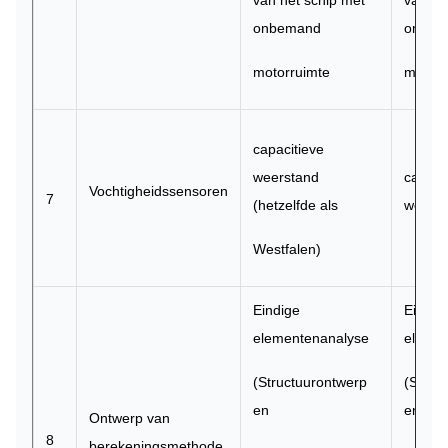
onbemand
onbem
motorruimte
motorr
capacitieve
weerstand
capaci
Vochtigheidssensoren
7
(hetzelfde als
weerst
Westfalen)
Eindige
Eindig
elementenanalyse
elemen
(Structuurontwerp
(Struc
en
en
Ontwerp van
8
berekeningsmethode