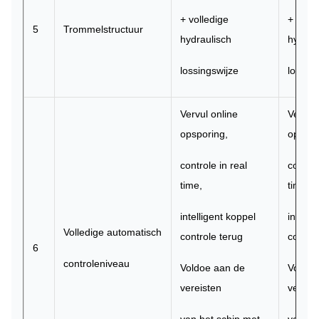
+ volledige
+ volle
5
Trommelstructuur
hydraulisch
hydrau
lossingswijze
lossin
Vervul online
Vervul 
opsporing,
opspor
controle in real
control
time,
time,
intelligent koppel
intelli
Volledige automatisch
controle terug
control
6
controleniveau
Voldoe aan de
Voldoe
vereisten
vereis
van het schip met
van he