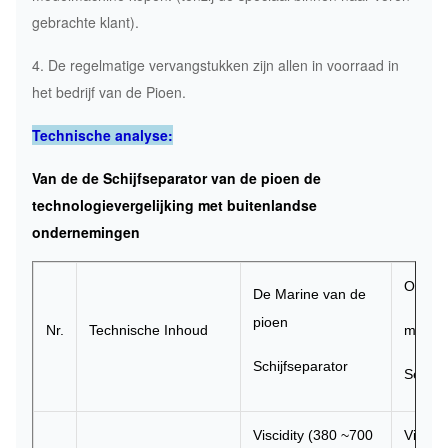
gebrachte klant).
4. De regelmatige vervangstukken zijn allen in voorraad in
het bedrijf van de Pioen.
Technische analyse:
Van de de Schijfseparator van de pioen de
technologievergelijking met buitenlandse
ondernemingen
Overz
De Marine van de
pioen
Nr.
Technische Inhoud
merksc
Schijfseparator
Separa
Viscidity (380 ~700
Viscid