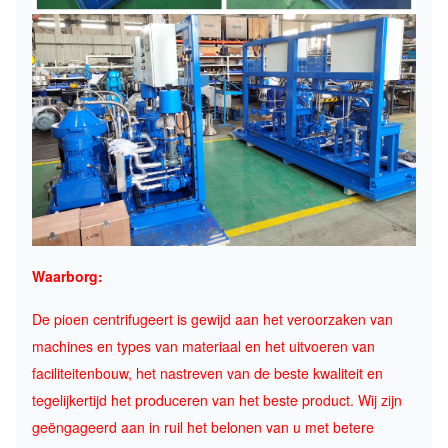
Waarborg:
De pioen centrifugeert is gewijd aan het veroorzaken van
machines en types van materiaal en het uitvoeren van
faciliteitenbouw, het nastreven van de beste kwaliteit en
tegelijkertijd het produceren van het beste product. Wij zijn
geëngageerd aan in ruil het belonen van u met betere