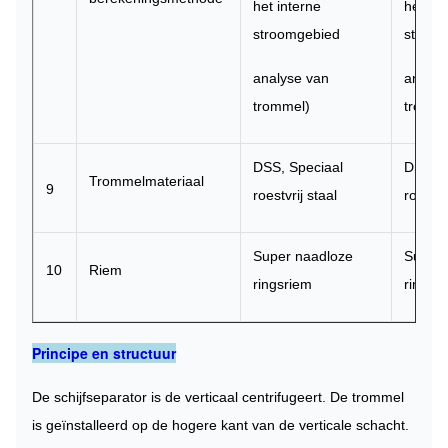
het interne
het int
stroomgebied
stroom
analyse van
analys
trommel)
tromme
DSS, Speciaal
DSS, S
Trommelmateriaal
9
roestvrij staal
roestvr
Super naadloze
Super 
10
Riem
ringsriem
ringsr
Principe en structuur
De schijfseparator is de verticaal centrifugeert. De trommel
is geïnstalleerd op de hogere kant van de verticale schacht.