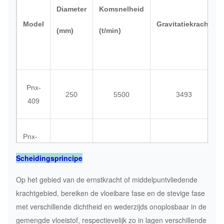
Diameter
Komsnelheid
Model
Gravitatiekracht
(mm)
(t/min)
Pnx-
250
5500
3493
409
Pnx-
355
4000
3175
414
Scheidingsprincipe
Op het gebied van de ernstkracht of middelpuntvliedende
krachtgebied, bereiken de vloeibare fase en de stevige fase
Pnx-
355
4000
3175
met verschillende dichtheid en wederzijds onoplosbaar in de
416
gemengde vloeistof, respectievelijk zo in lagen verschillende