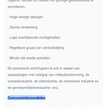
hygiëne, netheid en niveau met geringe geluidssterkte te
verzekeren.
· Hoge stevige ladingen
· Zachte verwerking
· Lage overblijvende vochtgehalten
· Regelbare graad van verduidelijking
· Minder die stadia scheiden
De pioenkaraf centrifugeert is ook in waaier van
toepassingen met inbegrip van milieubescherming, de
voedselindustrie, de olieindustrie, de chemische industrie en
de geneesmiddelenindustrie. enz.
Concurrentievoordelen