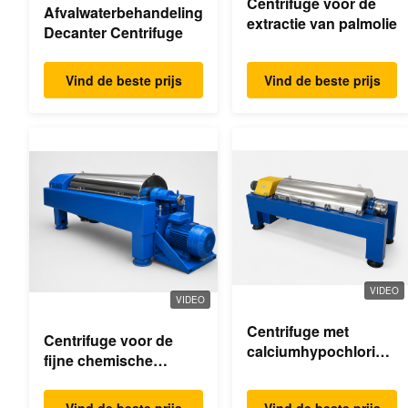
Centrifuge voor de
Afvalwaterbehandeling
extractie van palmolie
Decanter Centrifuge
Vind de beste prijs
Vind de beste prijs
VIDEO
VIDEO
Centrifuge met
Centrifuge voor de
calciumhypochloride-
fijne chemische
dekanter
industrie