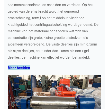
sedimentatiesnelheid, en scheiden en verdelen. Op het
gebied van de ernstkracht wordt het genoemd
Pnx-
ernstscheiding, terwijl op het middelpuntvliedende
355
4000
3175
418
krachtgebied het centrifugaalscheiding wordt genoemd. De
machine kon het materiaal behandelen wat zich van
concentratie zijn grote, kleine grootte uitstrekken die
Pdc-
algemeen verspreidend. De vaste deeltjes zijn min 0.5mm
420
3000
2113
16,5
als stijve deeltjes, en minder dan 10mm als non-rigid
deeltjes, de machine kan effectief worden behandeld.
Meer beelden
Pdc-
420
3600
3042
17-4
Pdc-
450
3300
2739
18-4,4