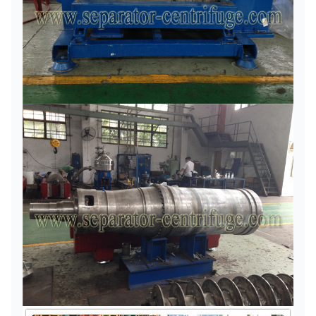
Pdc-
500
3200
2860
20
Pdc-
540
2800
2366
21
Pdc-
620
3200
3555
24
Pdc-
720
2200
1975
28HH