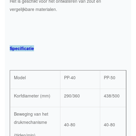
Het is geschikt voor het ontwateren van zout en
vergelijkbare materialen.
Specificatie
Model
PP-40
PP-50
Korfdiameter (mm)
290/360
438/500
Beweging van het
drukmechanisme
40-80
40-80
(tijden/min)