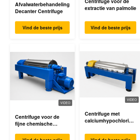
Centrifuge voor de
Afvalwaterbehandeling
extractie van palmolie
Decanter Centrifuge
Vind de beste prijs
Vind de beste prijs
VIDEO
VIDEO
Centrifuge met
Centrifuge voor de
calciumhypochloride-
fijne chemische
dekanter
industrie
Vind de beste prijs
Vind de beste prijs