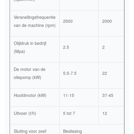
Versnellingsfrequentie
2500
2000
van de machine (rpm)
Olijldruk in bedrijf
2.5
2
(Mpa)
De motor van de
5.5-7.5
22
oliepomp (kW)
Hoofdmotor (kW)
11-15
37-45
Uitvoer (t/h)
5 tot 7
12
Sluiting voor zeef
Beslissing