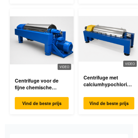
VIDEO
VIDEO
Centrifuge met
Centrifuge voor de
calciumhypochloride-
fijne chemische
dekanter
industrie
Vind de beste prijs
Vind de beste prijs