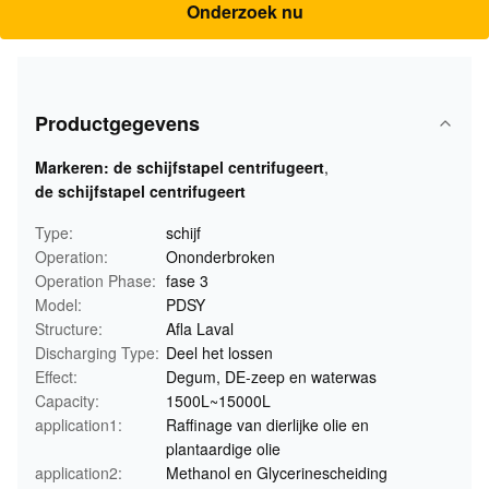
Onderzoek nu
Productgegevens
Markeren:
de schijfstapel centrifugeert
,
de schijfstapel centrifugeert
Type:
schijf
Operation:
Ononderbroken
Operation Phase:
fase 3
Model:
PDSY
Structure:
Afla Laval
Discharging Type:
Deel het lossen
Effect:
Degum, DE-zeep en waterwas
Capacity:
1500L~15000L
application1:
Raffinage van dierlijke olie en
plantaardige olie
application2:
Methanol en Glycerinescheiding