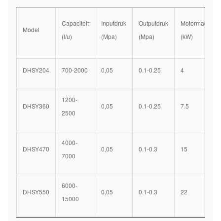
Capaciteit
Inputdruk
Outputdruk
Motormacht
Model
(l/u)
(Mpa)
(Mpa)
(kW)
DHSY204
700-2000
0,05
0.1-0.25
4
1200-
DHSY360
0,05
0.1-0.25
7.5
2500
4000-
DHSY470
0,05
0.1-0.3
15
7000
6000-
DHSY550
0,05
0.1-0.3
22
15000