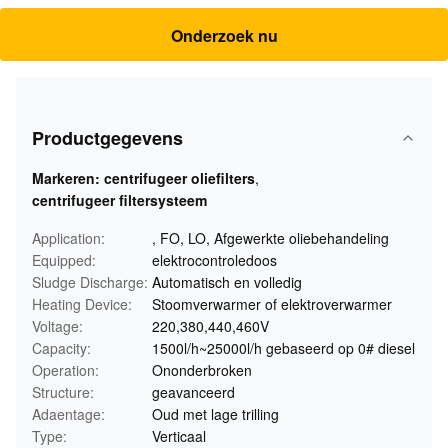
Onderzoek nu
Productgegevens
Markeren:
centrifugeer oliefilters
,
centrifugeer filtersysteem
Application:
, FO, LO, Afgewerkte oliebehandeling
Equipped:
elektrocontroledoos
Sludge Discharge:
Automatisch en volledig
Heating Device:
Stoomverwarmer of elektroverwarmer
Voltage:
220,380,440,460V
Capacity:
1500l/h~25000l/h gebaseerd op 0# diesel
Operation:
Ononderbroken
Structure:
geavanceerd
Adaentage:
Oud met lage trilling
Type:
Verticaal