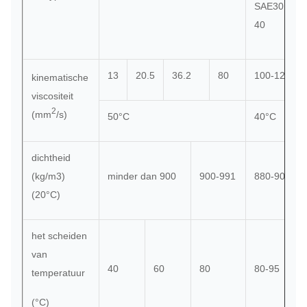
SAE30,
40
13
20.5
36.2
80
100-120
kinematische
viscositeit
2
(mm
/s)
50°C
40°C
dichtheid
(kg/m3)
minder dan 900
900-991
880-900
(20°C)
het scheiden
van
40
60
80
80-95
temperatuur
(°C)