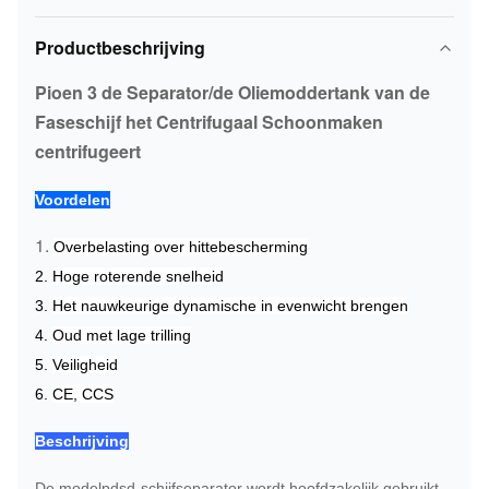
Productbeschrijving
Pioen 3 de Separator/de Oliemoddertank van de
Faseschijf het Centrifugaal Schoonmaken
centrifugeert
Voordelen
1.
Overbelasting over hittebescherming
2.
Hoge roterende snelheid
3.
Het nauwkeurige dynamische in evenwicht brengen
4.
Oud met lage trilling
5.
Veiligheid
6.
CE, CCS
Beschrijving
De modelpdsd-schijfseparator wordt hoofdzakelijk gebruikt