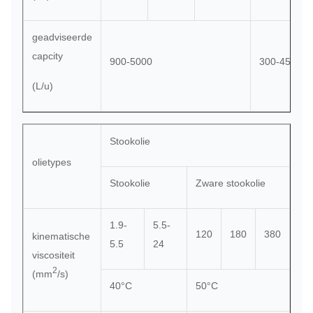
geadviseerde
capcity
900-5000
300-4500
(L/u)
Stookolie
olietypes
Stookolie
Zware stookolie
1.9-
5.5-
120
180
380
kinematische
5.5
24
viscositeit
2
(mm
/s)
40°C
50°C