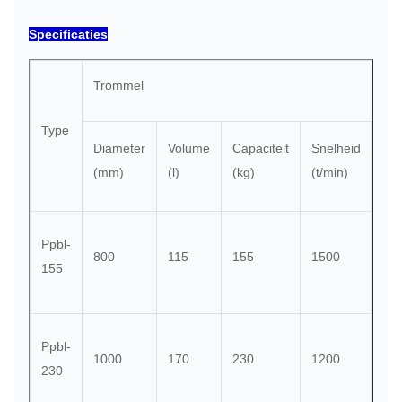
Specificaties
Trommel
Type
Diameter
Volume
Capaciteit
Snelheid
Gra
(mm)
(l)
(kg)
(t/min)
Ppbl-
800
115
155
1500
10
155
Ppbl-
1000
170
230
1200
80
230