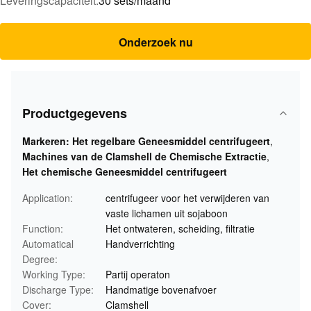
Leveringscapaciteit:
30 sets/maand
Onderzoek nu
Productgegevens
Markeren:
Het regelbare Geneesmiddel centrifugeert
,
Machines van de Clamshell de Chemische Extractie
,
Het chemische Geneesmiddel centrifugeert
Application:
centrifugeer voor het verwijderen van
vaste lichamen uit sojaboon
Function:
Het ontwateren, scheiding, filtratie
Automatical
Handverrichting
Degree:
Working Type:
Partij operaton
Discharge Type:
Handmatige bovenafvoer
Cover:
Clamshell