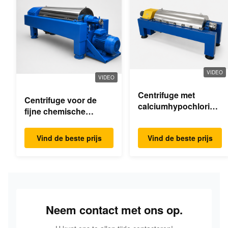
VIDEO
VIDEO
Centrifuge met
Centrifuge voor de
calciumhypochloride-
fijne chemische
dekanter
industrie
Vind de beste prijs
Vind de beste prijs
Neem contact met ons op.