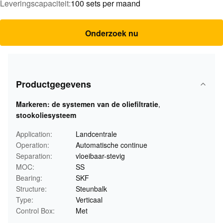
Leveringscapaciteit:
100 sets per maand
Onderzoek nu
Productgegevens
Markeren:
de systemen van de oliefiltratie
,
stookoliesysteem
Application:
Landcentrale
Operation:
Automatische continue
Separation:
vloeibaar-stevig
MOC:
SS
Bearing:
SKF
Structure:
Steunbalk
Type:
Verticaal
Control Box:
Met