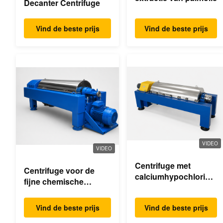
Decanter Centrifuge
Vind de beste prijs
Vind de beste prijs
VIDEO
VIDEO
Centrifuge met
Centrifuge voor de
calciumhypochloride-
fijne chemische
dekanter
industrie
Vind de beste prijs
Vind de beste prijs