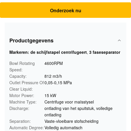
Onderzoek nu
Productgegevens
Markeren:
de schijfstapel centrifugeert
,
3 faseseparator
Bowl Rotating
4600RPM
Speed:
Capacity:
812 m3/h
Outlet Pressure Of
0,05-0,15 MPa
Clear Liquid:
Motor Power:
15 kW
Machine Type:
Centrifuge voor maïsstysel
Discharge:
ontlading van het spuitstuk, volledige
ontlading
Separation:
Vaste-vloeibare stofscheiding
Automatic Degree:
Volledig automatisch