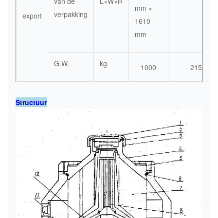
van de
L×W×H
mm ×
verpakking
export
1610
mm
G.W.
kg
1000
2150
Structuur