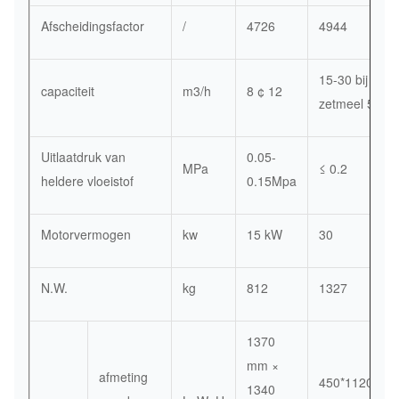
Afscheidingsfactor
/
4726
4944
15-30 bij
capaciteit
m3/h
8 ¢ 12
zetmeel 5-7B
Uitlaatdruk van
0.05-
MPa
≤ 0.2
heldere vloeistof
0.15Mpa
Motorvermogen
kw
15 kW
30
N.W.
kg
812
1327
1370
mm ×
afmeting
450*1120*14
1340